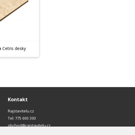
 Cetris desky
Kontakt
Rajstavitelu.cz
Tel: 775 693 393
obchod@rajstavitelu.cz