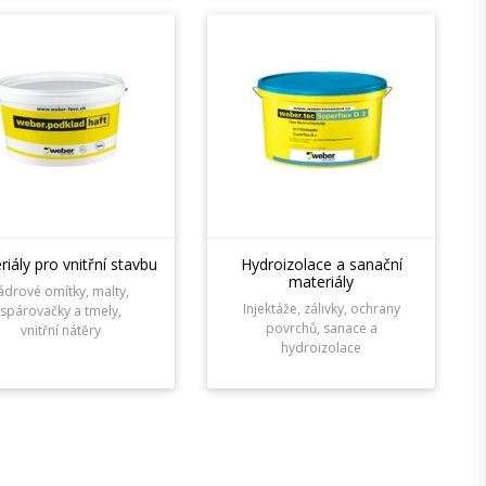
iály pro vnitřní stavbu
Hydroizolace a sanační
materiály
ádrové omítky, malty,
Injektáže, zálivky, ochrany
spárovačky a tmely,
povrchů, sanace a
vnitřní nátěry
hydroizolace