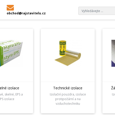
PLATEBNÍ PODMÍNKY A POTVRZENKY VÝROBCŮ
OBCHOD
obchod@rajstavitelu.cz
elné izolace
Technické izolace
Žá
é, skelné, EPS a
Izolační pouzdra, izolace
Iz
PS izolace
protipožární a na
vzduchotechniku