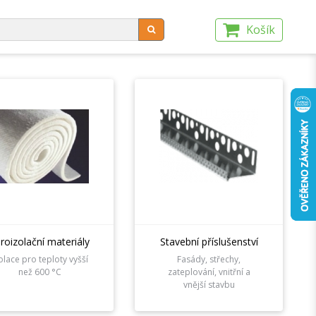
NÍ PODMÍNKY
KONTAKTY
Košík
roizolační materiály
Stavební příslušenství
olace pro teploty vyšší
Fasády, střechy,
než 600 °C
zateplování, vnitřní a
vnější stavbu