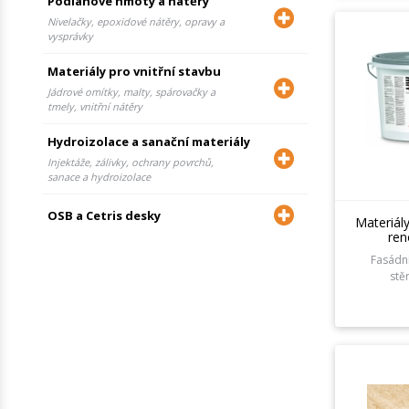
Podlahové hmoty a nátěry
Nivelačky, epoxidové nátěry, opravy a
vysprávky
Materiály pro vnitřní stavbu
Jádrové omítky, malty, spárovačky a
tmely, vnitřní nátěry
Hydroizolace a sanační materiály
Injektáže, zálivky, ochrany povrchů,
sanace a hydroizolace
OSB a Cetris desky
Materiál
ren
Fasádní
stě