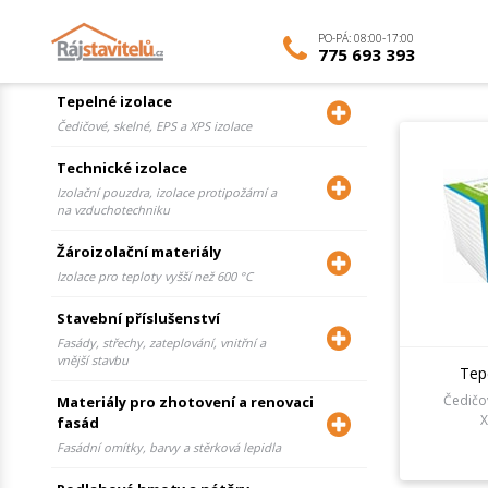
NEZÁVAZNÁ POPTÁVKA
PO-PÁ: 08:00-17:00
775 693 393
Tepelné izolace
Čedičové, skelné, EPS a XPS izolace
Technické izolace
Izolační pouzdra, izolace protipožární a
na vzduchotechniku
Žároizolační materiály
Izolace pro teploty vyšší než 600 °C
Stavební příslušenství
Fasády, střechy, zateplování, vnitřní a
vnější stavbu
Tep
Čedičov
Materiály pro zhotovení a renovaci
X
fasád
Fasádní omítky, barvy a stěrková lepidla