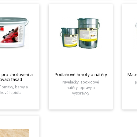
y pro zhotovení a
Podlahové hmoty a nátěry
Mater
ovaci fasád
Nivelačky, epoxidové
J
 omítky, barvy a
nátěry, opravy a
rková lepidla
vysprávky