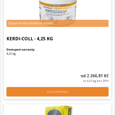
Disperzní dvousložkové lepidlo
KERDI-COLL - 4,25 KG
Dostupné varianty:
4,25 kg
od 2 266,81 Kč
za 4,25 kg bez DPH
Více informací