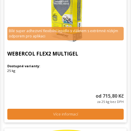
Bílé super adhezivní flexibilní lepidlo s vláknem s extrémně nízkým
odporem pro aplikaci
WEBERCOL FLEX2 MULTIGEL
Dostupné varianty:
25 kg
od 715,80 Kč
za 25 kg bez DPH
Více informací