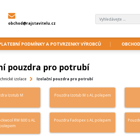
obchod@rajstavitelu.cz
PLATEBNÍ PODMÍNKY A POTVRZENKY VÝROBCŮ
OBCHOD
ní pouzdra pro potrubí
chnické izolace
Izolační pouzdra pro potrubí
dra Izotub M
Pouzdra Izotub M s AL polepem
ckwool RW 800 s AL
Pouzdra Fadopex s AL polepem
Pouzdr
polepem