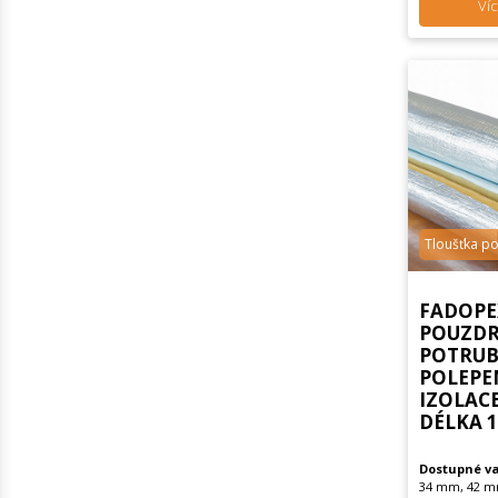
Víc
Tloušťka p
FADOPE
POUZDR
POTRUBÍ
POLEPE
IZOLAC
DÉLKA 
Dostupné va
34 mm, 42 m