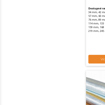
Dostupné va
34 mm, 42 m
57 mm, 60 m
76 mm, 89 m
114 mm, 133
159 mm, 168
219 mm, 245
Víc