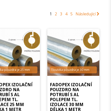
1
2
3
4
5
Následující
ťka pouzdra je 25 mm
Tloušťka pouzdra je 30 mm
OPEX IZOLAČNÍ
FADOPEX IZOLAČNÍ
ZDRO NA
POUZDRO NA
RUBÍ S AL
POTRUBÍ S AL
EPEM TL.
POLEPEM TL.
LACE 25 MM
IZOLACE 30 MM
KA 1 METR
DÉLKA 1 METR