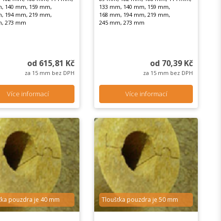
, 140 mm, 159 mm,
133 mm, 140 mm, 159 mm,
, 194 mm, 219 mm,
168 mm, 194 mm, 219 mm,
m, 273 mm
245 mm, 273 mm
od 615,81 Kč
od 70,39 Kč
za 15 mm bez DPH
za 15 mm bez DPH
Více informací
Více informací
ťka pouzdra je 40 mm
Tloušťka pouzdra je 50 mm