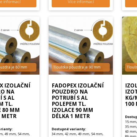
e informací
Více informací
ouzdra je 80 mm
Tloušťka pouzdra je 90 mm
Tlouš
X IZOLAČNÍ
FADOPEX IZOLAČNÍ
IZO
O NA
POUZDRO NA
IZO
 S AL
POTRUBÍ S AL
KG/M
M TL.
POLEPEM TL.
100
E 80 MM
IZOLACE 90 MM
1 METR
DÉLKA 1 METR
Dostup
15 mm,
35 mm,
rianty:
Dostupné varianty:
60 mm,
m, 49 mm, 54 mm,
34 mm, 42 mm, 49 mm, 54 mm,
89 mm,