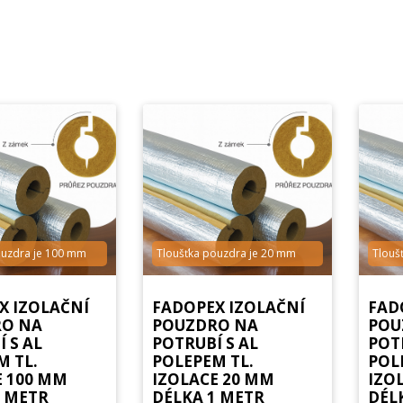
ouzdra je 100 mm
Tloušťka pouzdra je 20 mm
Tlouš
X IZOLAČNÍ
FADOPEX IZOLAČNÍ
FAD
O NA
POUZDRO NA
POU
 S AL
POTRUBÍ S AL
POT
M TL.
POLEPEM TL.
POL
E 100 MM
IZOLACE 20 MM
IZO
1 METR
DÉLKA 1 METR
DÉL