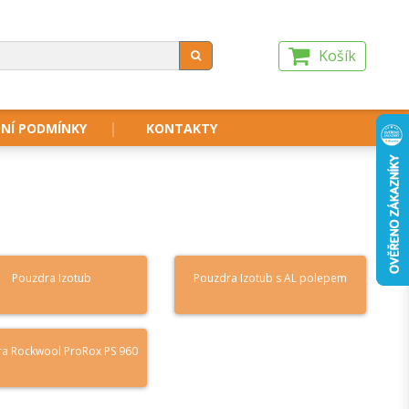
Košík
NÍ PODMÍNKY
KONTAKTY
Pouzdra Izotub
Pouzdra Izotub s AL polepem
a Rockwool ProRox PS 960