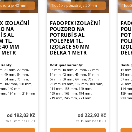
ouzdra je 40 mm
Tloušťka pouzdra je 50 mm
Tlouš
X IZOLAČNÍ
FADOPEX IZOLAČNÍ
FAD
O NA
POUZDRO NA
POU
 S AL
POTRUBÍ S AL
POT
M TL.
POLEPEM TL.
POL
E 40 MM
IZOLACE 50 MM
IZO
1 METR
DÉLKA 1 METR
DÉL
rianty:
Dostupné varianty:
Dostup
m, 21 mm, 27 mm,
15 mm, 18 mm, 21 mm, 27 mm,
15 mm,
m, 49 mm, 54 mm,
34 mm, 42 mm, 49 mm, 54 mm,
34 mm,
m, 64 mm, 70 mm,
57 mm, 60 mm, 64 mm, 70 mm,
57 mm,
m, 102 mm, 108 mm,
76 mm, 89 mm, 102 mm, 108 mm,
76 mm,
 mm, 140 mm,
114 mm, 133 mm, 140 mm,
114 mm
 mm, 194 mm, 219 mm
159 mm, 168 mm, 194 mm,
159 mm
219 mm, 245 mm, 273 mm
219 mm
od 192,03 Kč
od 222,92 Kč
za 15 mm bez DPH
za 15 mm bez DPH