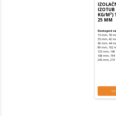
IZOLAČ
IZOTUB 
KG/M³) 
25 MM
Dostupné va
15 mm, 18 m
35 mm, 42 m
60 mm, 64 m
89 mm, 102 
133 mm, 140
168 mm, 194
245 mm, 27
Víc