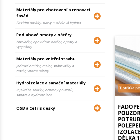
Materiály pro zhotovení a renovaci
fasád
Fasádní omítky, barvy a stěrková lepidla
Podlahové hmoty a nátěry
Nivelačky, epoxidové nátěry, opravy a
vysprávky
Materiály pro vnitřní stavbu
Jádrové omítky, malty, spárovačky a
tmely, vnitřní nátěry
Hydroizolace a sanační materiály
Tloušťka p
Injektáže, zálivky, ochrany povrchů,
sanace a hydroizolace
FADOPE
OSB a Cetris desky
POUZDR
POTRUBÍ
POLEPE
IZOLAC
DÉLKA 