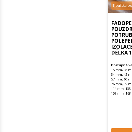
Tloušťka p
FADOPE
POUZDR
POTRUBÍ
POLEPE
IZOLAC
DÉLKA 
Dostupné va
15 mm, 18 m
34 mm, 42 m
57 mm, 60 m
76 mm, 89 m
114 mm, 133
159 mm, 168