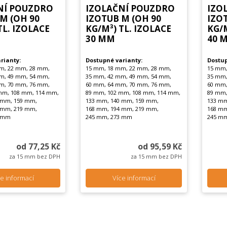
NÍ POUZDRO
IZOLAČNÍ POUZDRO
IZO
M (OH 90
IZOTUB M (OH 90
IZO
TL. IZOLACE
KG/M³) TL. IZOLACE
KG/M
30 MM
40 
rianty:
Dostupné varianty:
Dostup
m, 22 mm, 28 mm,
15 mm, 18 mm, 22 mm, 28 mm,
15 mm,
m, 49 mm, 54 mm,
35 mm, 42 mm, 49 mm, 54 mm,
35 mm,
m, 70 mm, 76 mm,
60 mm, 64 mm, 70 mm, 76 mm,
60 mm,
mm, 108 mm, 114 mm,
89 mm, 102 mm, 108 mm, 114 mm,
89 mm,
 mm, 159 mm,
133 mm, 140 mm, 159 mm,
133 mm
 mm, 219 mm,
168 mm, 194 mm, 219 mm,
168 mm
3 mm
245 mm, 273 mm
245 m
od 77,25 Kč
od 95,59 Kč
za 15 mm bez DPH
za 15 mm bez DPH
e informací
Více informací