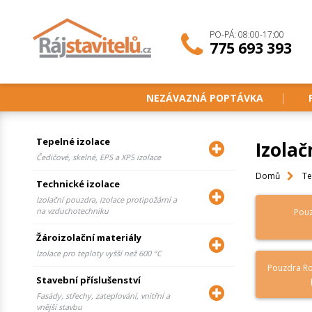
PO-PÁ: 08:00-17:00
775 693 393
NEZÁVAZNÁ POPTÁVKA
Tepelné izolace
Izolač
Čedičové, skelné, EPS a XPS izolace
Domů
Te
Technické izolace
Izolační pouzdra, izolace protipožární a
na vzduchotechniku
Pouz
Žároizolační materiály
Izolace pro teploty vyšší než 600 °C
Pouzdra Ro
Stavební příslušenství
Fasády, střechy, zateplování, vnitřní a
vnější stavbu