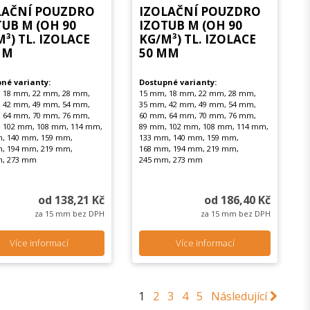
LAČNÍ POUZDRO
IZOLAČNÍ POUZDRO
TUB M (OH 90
IZOTUB M (OH 90
³) TL. IZOLACE
KG/M³) TL. IZOLACE
MM
50 MM
né varianty:
Dostupné varianty:
 18 mm, 22 mm, 28 mm,
15 mm, 18 mm, 22 mm, 28 mm,
 42 mm, 49 mm, 54 mm,
35 mm, 42 mm, 49 mm, 54 mm,
 64 mm, 70 mm, 76 mm,
60 mm, 64 mm, 70 mm, 76 mm,
 102 mm, 108 mm, 114 mm,
89 mm, 102 mm, 108 mm, 114 mm,
, 140 mm, 159 mm,
133 mm, 140 mm, 159 mm,
, 194 mm, 219 mm,
168 mm, 194 mm, 219 mm,
m, 273 mm
245 mm, 273 mm
od 138,21 Kč
od 186,40 Kč
za 15 mm bez DPH
za 15 mm bez DPH
Více informací
Více informací
1
2
3
4
5
Následující