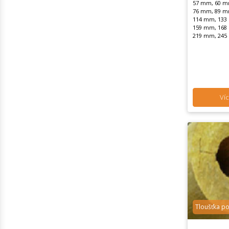
57 mm, 60 m
76 mm, 89 m
114 mm, 133
159 mm, 168
219 mm, 245
Víc
Tloušťka p