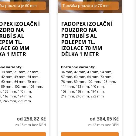
ťka pouzdra je 60 mm
Tloušťka pouzdra je 70 mm
OPEX IZOLAČNÍ
FADOPEX IZOLAČNÍ
ZDRO NA
POUZDRO NA
RUBÍ S AL
POTRUBÍ S AL
EPEM TL.
POLEPEM TL.
LACE 60 MM
IZOLACE 70 MM
KA 1 METR
DÉLKA 1 METR
né varianty:
Dostupné varianty:
 18 mm, 21 mm, 27 mm,
34 mm, 42 mm, 49 mm, 54 mm,
 42 mm, 49 mm, 54 mm,
57 mm, 60 mm, 64 mm, 70 mm,
 60 mm, 64 mm, 70 mm,
76 mm, 89 mm, 102 mm, 108 mm,
 89 mm, 102 mm, 108 mm,
114 mm, 133 mm, 140 mm,
, 133 mm, 140 mm,
159 mm, 168 mm, 194 mm,
, 168 mm, 194 mm,
219 mm, 245 mm, 273 mm
, 245 mm, 273 mm
od 258,82 Kč
od 384,05 Kč
za 15 mm bez DPH
za 42 mm bez DPH