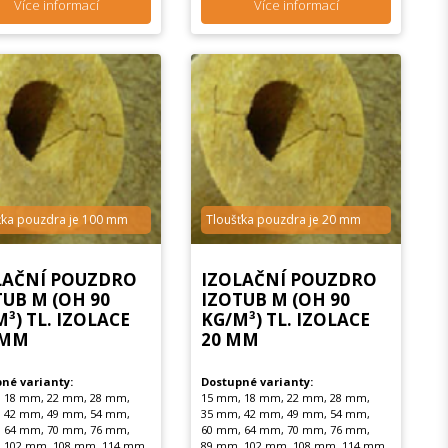
Více informací
Více informací
ťka pouzdra je 100 mm
Tloušťka pouzdra je 20 mm
LAČNÍ POUZDRO
IZOLAČNÍ POUZDRO
TUB M (OH 90
IZOTUB M (OH 90
³) TL. IZOLACE
KG/M³) TL. IZOLACE
 MM
20 MM
né varianty:
Dostupné varianty:
 18 mm, 22 mm, 28 mm,
15 mm, 18 mm, 22 mm, 28 mm,
 42 mm, 49 mm, 54 mm,
35 mm, 42 mm, 49 mm, 54 mm,
 64 mm, 70 mm, 76 mm,
60 mm, 64 mm, 70 mm, 76 mm,
 102 mm, 108 mm, 114 mm,
89 mm, 102 mm, 108 mm, 114 mm,