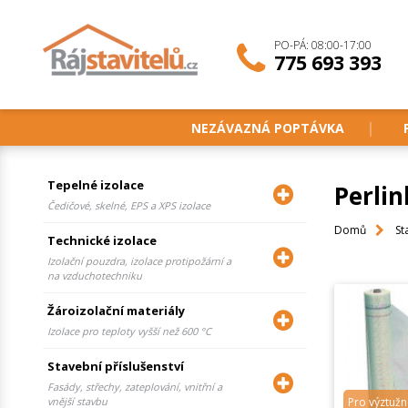
PO-PÁ: 08:00-17:00
775 693 393
NEZÁVAZNÁ POPTÁVKA
Tepelné izolace
Perlin
Čedičové, skelné, EPS a XPS izolace
Domů
St
Technické izolace
Izolační pouzdra, izolace protipožární a
na vzduchotechniku
Žároizolační materiály
Izolace pro teploty vyšší než 600 °C
Stavební příslušenství
Fasády, střechy, zateplování, vnitřní a
vnější stavbu
Pro výztužn