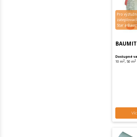
Pro výztužn
zateplovac
Star a Baum
BAUMIT
Dostupné va
2
2
10 m
, 50 m
Víc