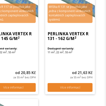
a R 117 se používá jako
Mřížka R 131 se používá jako
 z komponent venkovních
jedna z komponent venkovních
ktních zapteplovacích
kontaktních zapteplovacích
mů.
systémů
LINKA VERTEX R
PERLINKA VERTEX R
2
2
- 145 G/M
131 - 162 G/M
né varianty:
Dostupné varianty:
2
2
2
2
2
 22 m
, 55 m
11 m
, 22 m
, 55 m
od 20,85 Kč
od 21,63 Kč
2
2
za 55 m
bez DPH
za 55 m
bez DPH
Více informací
Více informací