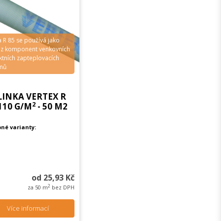
a R 85 se používá jako
 z komponent venkovních
ktních zapteplovacích
mů
LINKA VERTEX R
2
 110 G/M
- 50 M2
né varianty:
od 25,93 Kč
2
za 50 m
bez DPH
Více informací