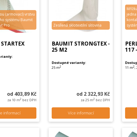
Mřížk
ou (armovací) vrstvu
jedna
ího systému Baumit
konta
it Pro
Zesílená sklotextilní síťovina
systé
 STARTEX
BAUMIT STRONGTEX -
PER
25 M2
117 
rianty:
Dostupné varianty:
Dostup
2
2
25 m
11 m
,
od 403,89 Kč
od 2 322,93 Kč
2
2
za 10 m
bez DPH
za 25 m
bez DPH
e informací
Více informací