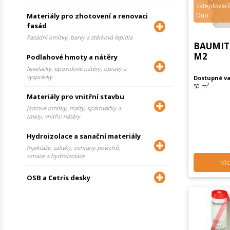
zateplovac
Duo
Materiály pro zhotovení a renovaci
fasád
Fasádní omítky, barvy a stěrková lepidla
BAUMIT 
M2
Podlahové hmoty a nátěry
Nivelačky, epoxidové nátěry, opravy a
vysprávky
Dostupné va
2
50 m
Materiály pro vnitřní stavbu
Jádrové omítky, malty, spárovačky a
tmely, vnitřní nátěry
Hydroizolace a sanační materiály
Injektáže, zálivky, ochrany povrchů,
sanace a hydroizolace
Víc
OSB a Cetris desky