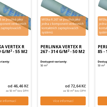
8 se používá jako
Mřížka R 267 se používá jako
Mřížk
mponent venkovních
jedna z komponent venkovních
jedna
 zapteplovacích
kontaktních zapteplovacích
konta
systémů
systé
KA VERTEX R
PERLINKA VERTEX R
PER
2
2
9 G/M
- 55 M2
267 - 314 G/M
- 50 M2
85 -
rianty:
Dostupné varianty:
Dostup
2
2
50 m
50 m
od 46,46 Kč
od 72,64 Kč
2
2
za 50 m
bez DPH
za 50 m
bez DPH
e informací
Více informací