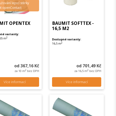
užování lepicí stěrky
t openContact
MIT OPENTEX
BAUMIT SOFTTEX -
16,5 M2
né varianty:
2
 55 m
Dostupné varianty:
2
16,5 m
od 367,16 Kč
od 701,49 Kč
2
2
za 10 m
bez DPH
za 16,5 m
bez DPH
Více informací
Více informací