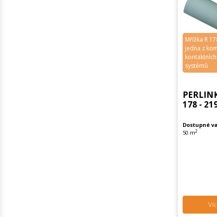
Mřížka R 17
jedna z ko
kontaktních
systémů
PERLIN
178 - 21
Dostupné va
2
50 m
Víc