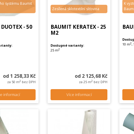
ího systému Baumit
K vyzt
Zesílená sklotextilní síťovina
Baumi
DUOTEX - 50
BAUMIT KERATEX - 25
BAU
M2
Dostup
2
10 m
,
rianty:
Dostupné varianty:
2
25 m
od 1 258,33 Kč
od 2 125,68 Kč
2
2
za 50 m
bez DPH
za 25 m
bez DPH
e informací
Více informací