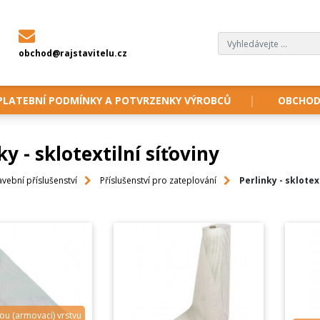
obchod@rajstavitelu.cz
PLATEBNÍ PODMÍNKY A POTVRZENKY VÝROBCŮ
OBCHOD
ky - sklotextilní síťoviny
avební příslušenství
Příslušenství pro zateplování
Perlinky - sklotex
ou (armovací) vrstvu