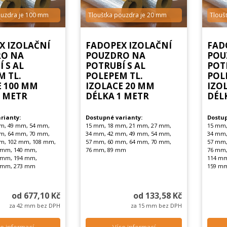
ouzdra je 100 mm
Tloušťka pouzdra je 20 mm
Tlouš
X IZOLAČNÍ
FADOPEX IZOLAČNÍ
FAD
O NA
POUZDRO NA
POU
 S AL
POTRUBÍ S AL
POT
M TL.
POLEPEM TL.
POL
E 100 MM
IZOLACE 20 MM
IZO
1 METR
DÉLKA 1 METR
DÉL
rianty:
Dostupné varianty:
Dostup
m, 49 mm, 54 mm,
15 mm, 18 mm, 21 mm, 27 mm,
15 mm,
m, 64 mm, 70 mm,
34 mm, 42 mm, 49 mm, 54 mm,
34 mm,
m, 102 mm, 108 mm,
57 mm, 60 mm, 64 mm, 70 mm,
57 mm,
 mm, 140 mm,
76 mm, 89 mm
76 mm,
 mm, 194 mm,
114 mm
 mm, 273 mm
159 mm
od 677,10 Kč
od 133,58 Kč
za 42 mm bez DPH
za 15 mm bez DPH