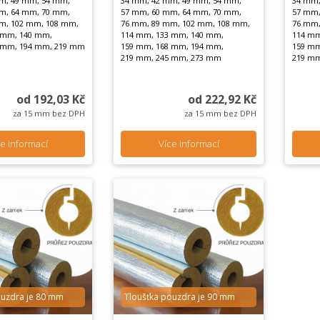
m, 49 mm, 54 mm,
34 mm, 42 mm, 49 mm, 54 mm,
34 mm,
m, 64 mm, 70 mm,
57 mm, 60 mm, 64 mm, 70 mm,
57 mm,
m, 102 mm, 108 mm,
76 mm, 89 mm, 102 mm, 108 mm,
76 mm,
 mm, 140 mm,
114 mm, 133 mm, 140 mm,
114 mm
 mm, 194 mm, 219 mm
159 mm, 168 mm, 194 mm,
159 mm
219 mm, 245 mm, 273 mm
219 mm
od 192,03 Kč
od 222,92 Kč
za 15 mm bez DPH
za 15 mm bez DPH
e informací
Více informací
ouzdra je 80 mm
Tloušťka pouzdra je 90 mm