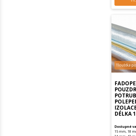
Víc
Tloušťka p
FADOPE
POUZDR
POTRUBÍ
POLEPE
IZOLAC
DÉLKA 
Dostupné va
15 mm, 18 m