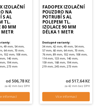
X IZOLAČNÍ
FADOPEX IZOLAČNÍ
O NA
POUZDRO NA
 S AL
POTRUBÍ S AL
M TL.
POLEPEM TL.
E 80 MM
IZOLACE 90 MM
1 METR
DÉLKA 1 METR
rianty:
Dostupné varianty:
m, 49 mm, 54 mm,
34 mm, 42 mm, 49 mm, 54 mm,
m, 64 mm, 70 mm,
57 mm, 60 mm, 64 mm, 70 mm,
m, 102 mm, 108 mm,
76 mm, 89 mm, 102 mm, 108 mm,
 mm, 140 mm,
114 mm, 133 mm, 140 mm,
 mm, 194 mm,
159 mm, 168 mm, 194 mm,
 mm, 273 mm
219 mm, 245 mm, 273 mm
od 506,78 Kč
od 517,64 Kč
za 42 mm bez DPH
za 42 mm bez DPH
e informací
Více informací