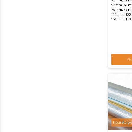
34 mm, 42 m
57 mm, 60 m
76 mm, 89 m
114 mm, 133
159 mm, 168
Víc
Tloušťka p