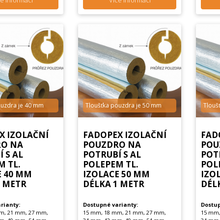
e informací
Více informací
ouzdra je 40 mm
Tloušťka pouzdra je 50 mm
Tlouš
X IZOLAČNÍ
FADOPEX IZOLAČNÍ
FAD
O NA
POUZDRO NA
POU
 S AL
POTRUBÍ S AL
POT
M TL.
POLEPEM TL.
POL
E 40 MM
IZOLACE 50 MM
IZO
1 METR
DÉLKA 1 METR
DÉL
rianty:
Dostupné varianty:
Dostup
m, 21 mm, 27 mm,
15 mm, 18 mm, 21 mm, 27 mm,
15 mm,