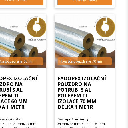
Více informací
Více informací
ťka pouzdra je 60 mm
Tloušťka pouzdra je 70 mm
OPEX IZOLAČNÍ
FADOPEX IZOLAČNÍ
ZDRO NA
POUZDRO NA
RUBÍ S AL
POTRUBÍ S AL
EPEM TL.
POLEPEM TL.
LACE 60 MM
IZOLACE 70 MM
KA 1 METR
DÉLKA 1 METR
né varianty:
Dostupné varianty:
 18 mm, 21 mm, 27 mm,
34 mm, 42 mm, 49 mm, 54 mm,