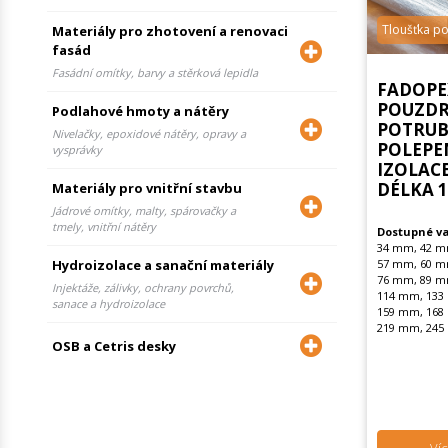
Tloušťka p
Materiály pro zhotovení a renovaci
fasád
Fasádní omítky, barvy a stěrková lepidla
FADOPE
POUZDR
Podlahové hmoty a nátěry
POTRUBÍ
Nivelačky, epoxidové nátěry, opravy a
POLEPE
vysprávky
IZOLAC
DÉLKA 
Materiály pro vnitřní stavbu
Jádrové omítky, malty, spárovačky a
tmely, vnitřní nátěry
Dostupné va
34 mm, 42 m
Hydroizolace a sanační materiály
57 mm, 60 m
76 mm, 89 m
Injektáže, zálivky, ochrany povrchů,
114 mm, 133
sanace a hydroizolace
159 mm, 168
219 mm, 245
OSB a Cetris desky