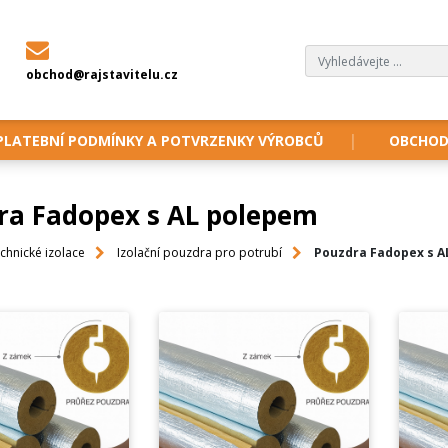
obchod@rajstavitelu.cz
PLATEBNÍ PODMÍNKY A POTVRZENKY VÝROBCŮ
OBCHOD
ra Fadopex s AL polepem
chnické izolace
Izolační pouzdra pro potrubí
Pouzdra Fadopex s A