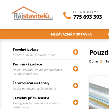
PO-PÁ: 08:00-17:00
775 693 393
NEZÁVAZNÁ POPTÁVKA
Tepelné izolace
Pouzd
Čedičové, skelné, EPS a XPS izolace
Domů
Te
Technické izolace
Izolační pouzdra, izolace protipožární a
na vzduchotechniku
Žároizolační materiály
Izolace pro teploty vyšší než 600 °C
Stavební příslušenství
Fasády, střechy, zateplování, vnitřní a
vnější stavbu