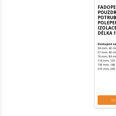
FADOPE
POUZDR
POTRUBÍ
POLEPE
IZOLAC
DÉLKA 
Dostupné va
34 mm, 42 m
57 mm, 60 m
76 mm, 89 m
114 mm, 133
159 mm, 168
219 mm, 245
Víc