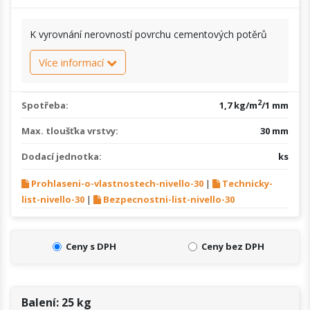
K vyrovnání nerovností povrchu cementových potěrů
Více informací
2
Spotřeba:
1,7 kg/m
/1 mm
Max. tloušťka vrstvy:
30 mm
Dodací jednotka:
ks
Prohlaseni-o-vlastnostech-nivello-30
|
Technicky-
list-nivello-30
|
Bezpecnostni-list-nivello-30
Ceny s DPH
Ceny bez DPH
Balení: 25 kg