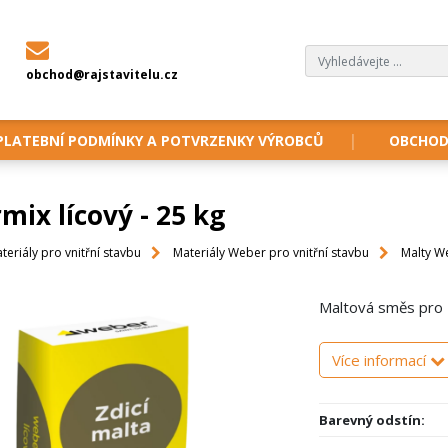
obchod@rajstavitelu.cz
PLATEBNÍ PODMÍNKY A POTVRZENKY VÝROBCŮ
OBCHOD
ix lícový - 25 kg
teriály pro vnitřní stavbu
Materiály Weber pro vnitřní stavbu
Malty W
Maltová směs pro z
Více informací
Barevný odstín: