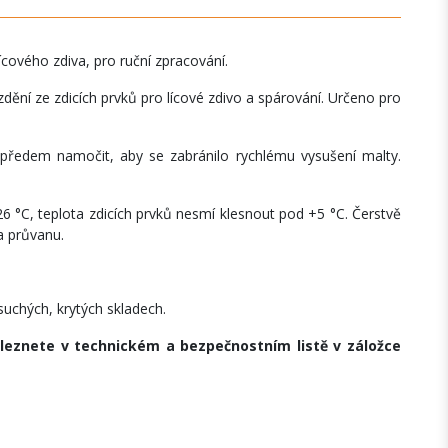
cového zdiva, pro ruční zpracování.
 zdění ze zdicích prvků pro lícové zdivo a spárování. Určeno pro
y předem namočit, aby se zabránilo rychlému vysušení malty.
6 °C, teplota zdicích prvků nesmí klesnout pod +5 °C. Čerstvě
a průvanu.
suchých, krytých skladech.
eznete v technickém a bezpečnostním listě v záložce