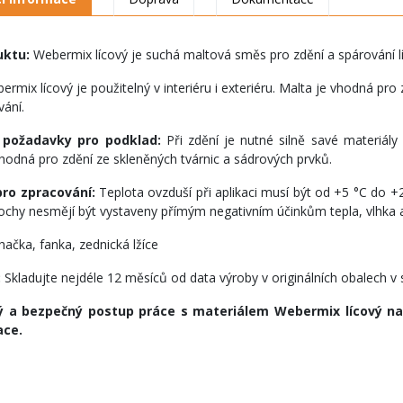
uktu:
Webermix lícový je suchá maltová směs pro zdění a spárování lí
ermix lícový je použitelný v interiéru i exteriéru. Malta je vhodná pro
vání.
 požadavky pro podklad:
Při zdění je nutné silně savé materiál
hodná pro zdění ze skleněných tvárnic a sádrových prvků.
ro zpracování:
Teplota ovzduší při aplikaci musí být od +5 °C do +2
ochy nesmějí být vystaveny přímým negativním účinkům tepla, vlhka 
ačka, fanka, zednická lžíce
:
Skladujte nejdéle 12 měsíců od data výroby v originálních obalech v 
 a bezpečný postup práce s materiálem Webermix lícový nal
ce.