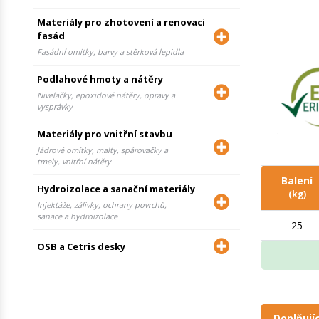
Materiály pro zhotovení a renovaci
fasád
Fasádní omítky, barvy a stěrková lepidla
Podlahové hmoty a nátěry
Nivelačky, epoxidové nátěry, opravy a
vysprávky
Materiály pro vnitřní stavbu
Jádrové omítky, malty, spárovačky a
tmely, vnitřní nátěry
Balení
Hydroizolace a sanační materiály
(kg)
Injektáže, zálivky, ochrany povrchů,
sanace a hydroizolace
25
OSB a Cetris desky
Doplňují