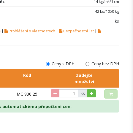
2
ěs:
14 kg/m
/1 cm
42 ks/1050 kg
ks
ě
|
Prohlášení o vlastnostech
|
Bezpečnostní list
|
Ceny s DPH
Ceny bez DPH
Kód
Zadejte
množství
ks
MC 930 25
 k automatickému přepočtení cen.