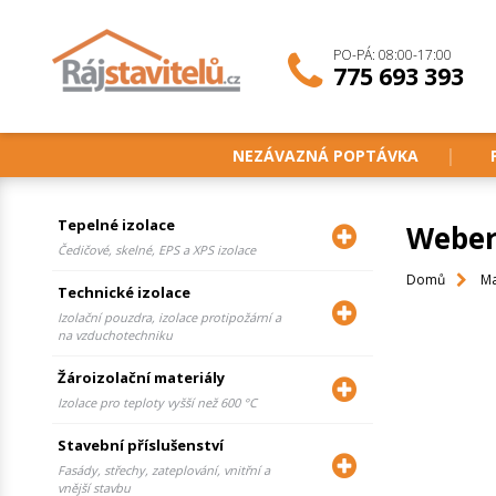
PO-PÁ: 08:00-17:00
775 693 393
NEZÁVAZNÁ POPTÁVKA
Tepelné izolace
Weberm
Čedičové, skelné, EPS a XPS izolace
Domů
Ma
Technické izolace
Izolační pouzdra, izolace protipožární a
na vzduchotechniku
Žároizolační materiály
Izolace pro teploty vyšší než 600 °C
Stavební příslušenství
Fasády, střechy, zateplování, vnitřní a
vnější stavbu