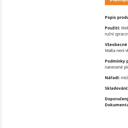
Popis prod
Použití:
Web
ruční zpraco
Všeobecné
Malta není v
Podmínky p
nanesené pl
Nářadí:
mích
Skladování
Doporučený
Dokumenta