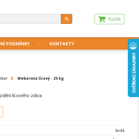
Košík
NÍ PODMÍNKY
KONTAKTY
eber
Webermix lícový - 25 kg
dění lícového zdiva
šedá