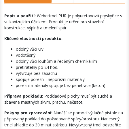
Popis a použití:
Webertmel PUR je polyuretanová pryskyřice s
vulkanizujícím účinkem. Produkt je určen pro stavební
konstrukce, výplně a tmelení spár.
Klíčové vlastnosti produktu:
odolný vůči UV
vodotěsný
odolný vůči louhům a ředěným chemikáliím
přetíratelný po 24 hod.
vytvrzuje bez zápachu
spojuje porézní i neporézní materiály
porézní materiály spojuje bez penetrace (beton)
Příprava podkladu:
Podkladové plochy musí být suché a
zbavené mastných skvrn, prachu, nečistot.
Pokyny pro zpracování:
Nanáší se pomocí výtlačné pistole na
připravený podklad do požadované spáry/prostoru. Nanesený
tmel uhlaďte do 30 minut stěrkou. Nevytvrzený tmel odstraňte