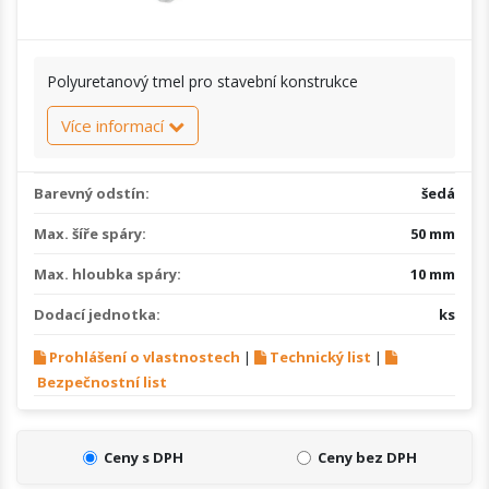
Polyuretanový tmel pro stavební konstrukce
Více informací
Barevný odstín:
šedá
Max. šíře spáry:
50 mm
Max. hloubka spáry:
10 mm
Dodací jednotka:
ks
Prohlášení o vlastnostech
|
Technický list
|
Bezpečnostní list
Ceny s DPH
Ceny bez DPH