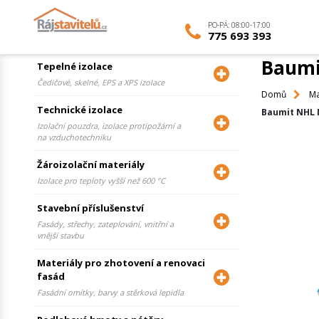
NEZÁVAZNÁ POPTÁVKA
PO-PÁ: 08:00-17:00
775 693 393
Baumit
Tepelné izolace
Čedičové, skelné, EPS a XPS izolace
Domů
Ma
Technické izolace
Baumit NHL M
Izolační pouzdra, izolace protipožární a
na vzduchotechniku
Žároizolační materiály
Izolace pro teploty vyšší než 600 °C
Stavební příslušenství
Fasády, střechy, zateplování, vnitřní a
vnější stavbu
Materiály pro zhotovení a renovaci
fasád
Fasádní omítky, barvy a stěrková lepidla