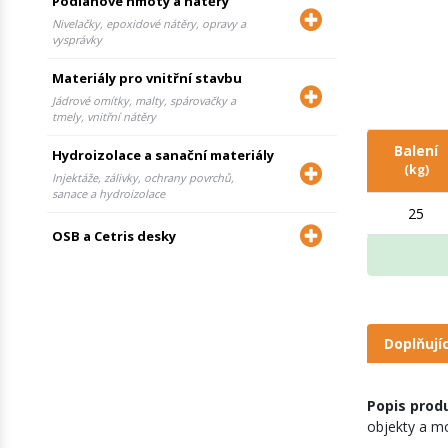
Podlahové hmoty a nátěry
Nivelačky, epoxidové nátěry, opravy a
vysprávky
Materiály pro vnitřní stavbu
Jádrové omítky, malty, spárovačky a
tmely, vnitřní nátěry
Balení
Hydroizolace a sanační materiály
(kg)
Injektáže, zálivky, ochrany povrchů,
sanace a hydroizolace
25
OSB a Cetris desky
Doplňují
Popis prod
objekty a mo