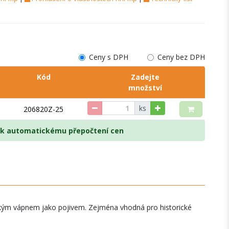
Ceny s DPH
Ceny bez DPH
Kód
Zadejte
množství
ks
206820Z-25
e k automatickému přepočtení cen
ckým vápnem jako pojivem. Zejména vhodná pro historické