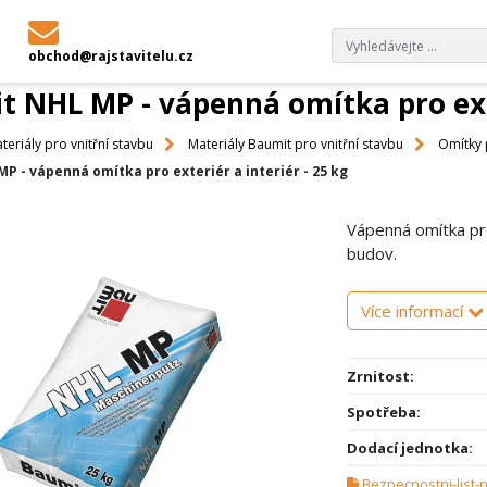
PLATEBNÍ PODMÍNKY A POTVRZENKY VÝROBCŮ
OBCHOD
obchod@rajstavitelu.cz
 NHL MP - vápenná omítka pro exte
teriály pro vnitřní stavbu
Materiály Baumit pro vnitřní stavbu
Omítky 
P - vápenná omítka pro exteriér a interiér - 25 kg
Vápenná omítka pro 
budov.
Více informací
Zrnitost:
Spotřeba:
Dodací jednotka:
Bezpecnostni-list-