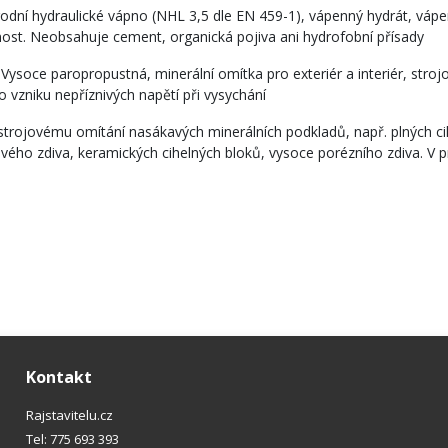
rodní hydraulické vápno (NHL 3,5 dle EN 459-1), vápenný hydrát, vápe
ost. Neobsahuje cement, organická pojiva ani hydrofobní přísady
:
Vysoce paropropustná, minerální omítka pro exteriér a interiér, strojov
ko vzniku nepříznivých napětí při vysychání
strojovému omítání nasákavých minerálních podkladů, např. plných c
ého zdiva, keramických cihelných bloků, vysoce porézního zdiva. V pr
Kontakt
Rajstavitelu.cz
Tel: 775 693 393