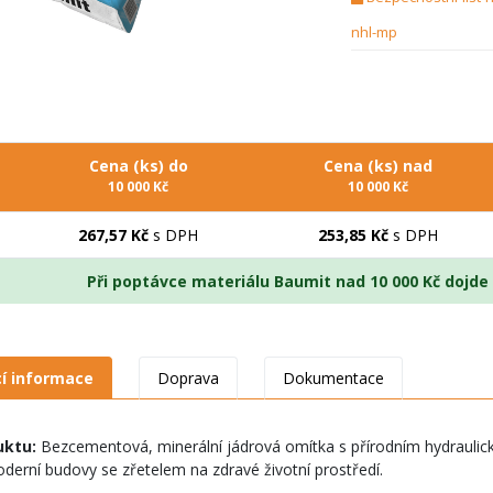
nhl-mp
Cena (ks) do
Cena (ks) nad
10 000 Kč
10 000 Kč
267,57 Kč
s DPH
253,85 Kč
s DPH
Při poptávce materiálu Baumit nad 10 000 Kč dojd
cí informace
Doprava
Dokumentace
uktu:
Bezcementová, minerální jádrová omítka s přírodním hydrauli
derní budovy se zřetelem na zdravé životní prostředí.