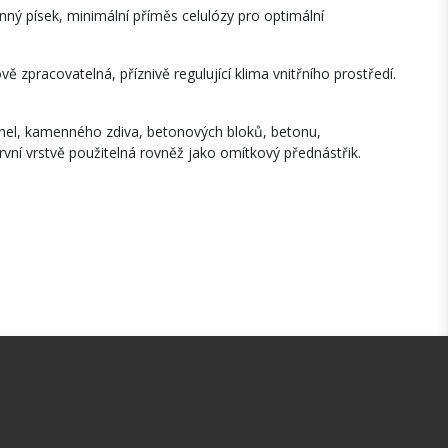
nný písek, minimální příměs celulózy pro optimální
ě zpracovatelná, příznivě regulující klima vnitřního prostředí.
ihel, kamenného zdiva, betonových bloků, betonu,
vní vrstvě použitelná rovněž jako omítkový přednástřik.