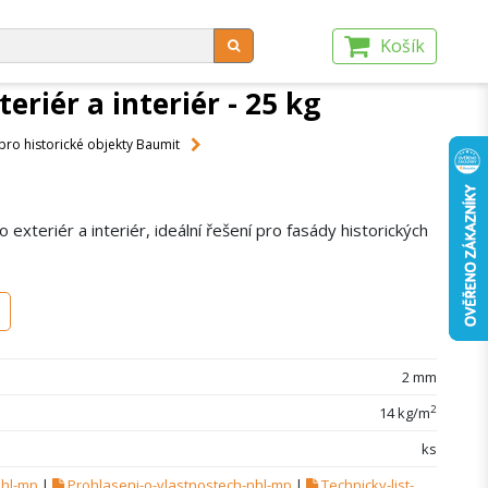
NÍ PODMÍNKY
KONTAKTY
Košík
riér a interiér - 25 kg
pro historické objekty Baumit
exteriér a interiér, ideální řešení pro fasády historických
2 mm
2
14 kg/m
ks
nhl-mp
|
Prohlaseni-o-vlastnostech-nhl-mp
|
Technicky-list-