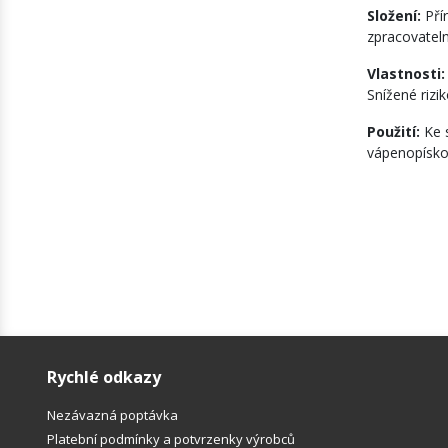
Složení:
Pří
zpracovateln
Vlastnosti
Snížené rizi
Použití:
Ke 
vápenopískov
Rychlé odkazy
Nezávazná poptávka
Platební podmínky a potvrzenky výrobců