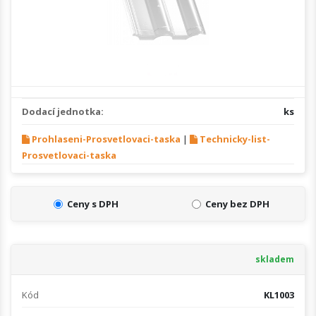
Dodací jednotka:
ks
Prohlaseni-Prosvetlovaci-taska
|
Technicky-list-
Prosvetlovaci-taska
Ceny s DPH
Ceny bez DPH
skladem
Kód
KL1003