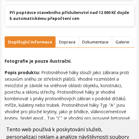
Při poptávce stavebního příslušenství nad 12 000 Kč dojde
k automatickému přepočtení cen
Doplňující informace
Doprava
Dokumentace
Galerie
Fotografie je pouze ilustrační.
Popis produktu:
Protisněhové háky slouží jako zábrana proti
sesuvům sněhu ze střešních plášťů. Vhodné rozmístění a
množství je závislé na sněhové oblasti objektu, konstrukci,
povrchu a sklonu střechy. Protisněhové háky je vhodné
kombinovat s prvky protisněhových zábran v podobě držáků
mříže, kulatiny nebo trubek. Protisněhové háky Typ "A" jsou
vhodné pro ploché krytiny, jako je břidlice, vláknocementové
krytiny, šindel apod... Typ "C" je vhodný pro posuvné betonové
krytiny, Typ "D" je vhodný do zámků pálených krytin.
Tento web používá k poskytování služeb,
personalizaci reklam a analýze návštěvnosti soubory