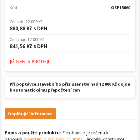
Kód
OSP15060
Cena do 12 000 Kč
880,88 Kč s DPH
Cena nad 12 000 Kč
841,56 Kč s DPH
JIŽ NENÍ V PRODEJI
Při poptávce stavebního příslušenství nad 12 000 Kč dojde
k automatickému přepočtení cen
Doplňující informace
Popis a použití produktu:
Flex-hadice je určena k
napojení
odvětrání o průměru 150mm
. Flexibilní konstrukce