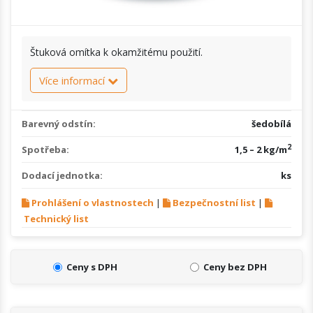
Štuková omítka k okamžitému použití.
Více informací
Barevný odstín:
šedobílá
2
Spotřeba:
1,5 – 2 kg/m
Dodací jednotka:
ks
Prohlášení o vlastnostech
|
Bezpečnostní list
|
Technický list
Ceny s DPH
Ceny bez DPH