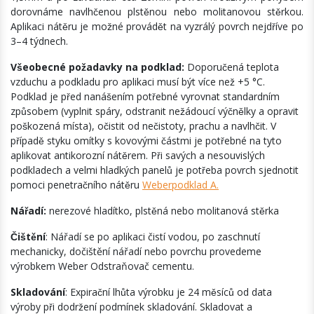
dorovnáme navlhčenou plstěnou nebo molitanovou stěrkou.
Aplikaci nátěru je možné provádět na vyzrálý povrch nejdříve po
3–4 týdnech.
Všeobecné požadavky na podklad:
Doporučená teplota
vzduchu a podkladu pro aplikaci musí být více než +5 °C.
Podklad je před nanášením potřebné vyrovnat standardním
způsobem (vyplnit spáry, odstranit nežádoucí výčnělky a opravit
poškozená místa), očistit od nečistoty, prachu a navlhčit. V
případě styku omítky s kovovými částmi je potřebné na tyto
aplikovat antikorozní nátěrem. Při savých a nesouvislých
podkladech a velmi hladkých panelů je potřeba povrch sjednotit
pomoci penetračního nátěru
Weberpodklad A.
Nářadí:
nerezové hladítko, plstěná nebo molitanová stěrka
Čištění
: Nářadí se po aplikaci čistí vodou, po zaschnutí
mechanicky, dočištění nářadí nebo povrchu provedeme
výrobkem Weber Odstraňovač cementu.
Skladování
: Expirační lhůta výrobku je 24 měsíců od data
výroby při dodržení podmínek skladování. Skladovat a