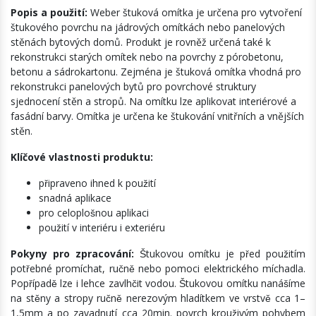
Popis a použití:
Weber štuková omítka je určena pro vytvoření
štukového povrchu na jádrových omítkách nebo panelových
stěnách bytových domů. Produkt je rovněž určená také k
rekonstrukci starých omítek nebo na povrchy z pórobetonu,
betonu a sádrokartonu. Zejména je štuková omítka vhodná pro
rekonstrukci panelových bytů pro povrchové struktury
sjednocení stěn a stropů. Na omítku lze aplikovat interiérové a
fasádní barvy. Omítka je určena ke štukování vnitřních a vnějších
stěn.
Klíčové vlastnosti produktu:
připraveno ihned k použití
snadná aplikace
pro celoplošnou aplikaci
použití v interiéru i exteriéru
Pokyny pro zpracování:
Štukovou omítku je před použitím
potřebné promíchat, ručně nebo pomoci elektrického míchadla.
Popřípadě lze i lehce zavlhčit vodou. Štukovou omítku nanášíme
na stěny a stropy ručně nerezovým hladítkem ve vrstvě cca 1–
1,5mm a po zavadnutí cca 20min. povrch krouživým pohybem