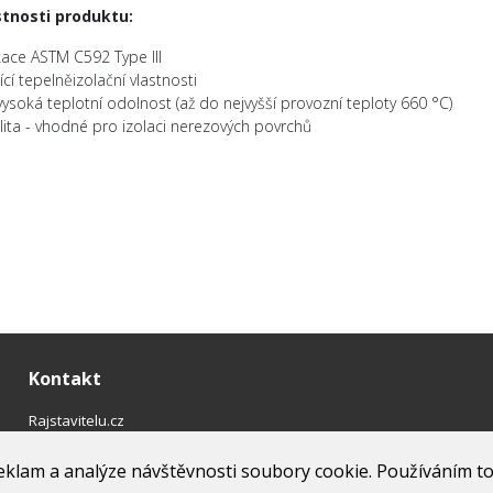
stnosti produktu:
ikace ASTM C592 Type III
jící tepelněizolační vlastnosti
vysoká teplotní odolnost (až do nejvyšší provozní teploty 660 °C)
lita - vhodné pro izolaci nerezových povrchů
Kontakt
Rajstavitelu.cz
Tel: 775 693 393
eklam a analýze návštěvnosti soubory cookie. Používáním t
obchod@rajstavitelu.cz