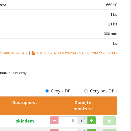
ota:
660 °C
1 ks
21 ks
1 000 mm
ks
d-Mat-MT-5.1-CZ
|
DOP-CZ-2023-Orstech-DP-100-Orstech-DP-100-
individuální ceny
Ceny s DPH
Ceny bez DPH
Dostupnost
Zadejte
množství
2
m
skladem