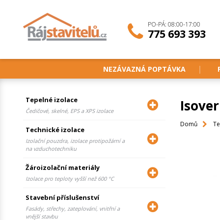
PO-PÁ: 08:00-17:00
775 693 393
NEZÁVAZNÁ POPTÁVKA
Tepelné izolace
Isove
Čedičové, skelné, EPS a XPS izolace
Domů
Te
Technické izolace
Izolační pouzdra, izolace protipožární a
na vzduchotechniku
Žároizolační materiály
Izolace pro teploty vyšší než 600 °C
Stavební příslušenství
Fasády, střechy, zateplování, vnitřní a
vnější stavbu