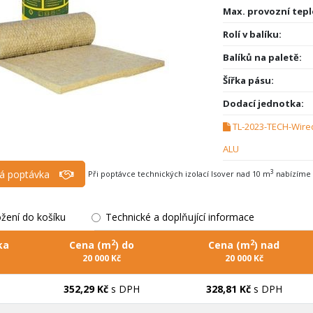
Max. provozní tepl
Rolí v balíku:
Balíků na paletě:
Šířka pásu:
Dodací jednotka:
TL-2023-TECH-Wire
ALU
á poptávka
3
Při poptávce technických izolací Isover nad 10 m
nabízíme 
ožení do košíku
Technické a doplňující informace
2
2
ka
Cena (m
) do
Cena (m
) nad
20 000 Kč
20 000 Kč
352,29 Kč
s DPH
328,81 Kč
s DPH