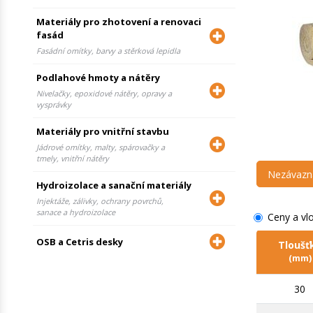
Materiály pro zhotovení a renovaci
fasád
Fasádní omítky, barvy a stěrková lepidla
Podlahové hmoty a nátěry
Nivelačky, epoxidové nátěry, opravy a
vysprávky
Materiály pro vnitřní stavbu
Jádrové omítky, malty, spárovačky a
tmely, vnitřní nátěry
Nezávazn
Hydroizolace a sanační materiály
Injektáže, zálivky, ochrany povrchů,
sanace a hydroizolace
Ceny a vl
OSB a Cetris desky
Tloušť
(mm)
30