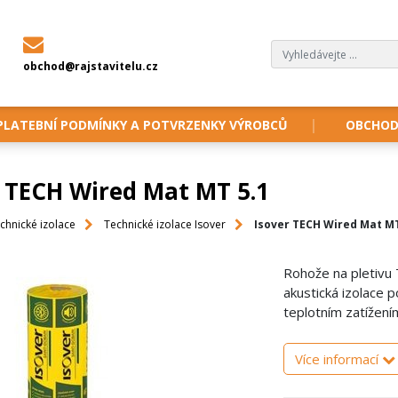
obchod@rajstavitelu.cz
PLATEBNÍ PODMÍNKY A POTVRZENKY VÝROBCŮ
OBCHOD
r TECH Wired Mat MT 5.1
chnické izolace
Technické izolace Isover
Isover TECH Wired Mat MT
Rohože na pletivu
akustická izolace p
teplotním zatížení
Více informací