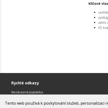
Klíčové vla
certif
vynika
velmi 
AS kva
Rychlé odkazy
Nezávazná poptávka
Platební podmínky a potvrzenky výrobců
Tento web používá k poskytování služeb, personalizaci r
Obchodní podmínky