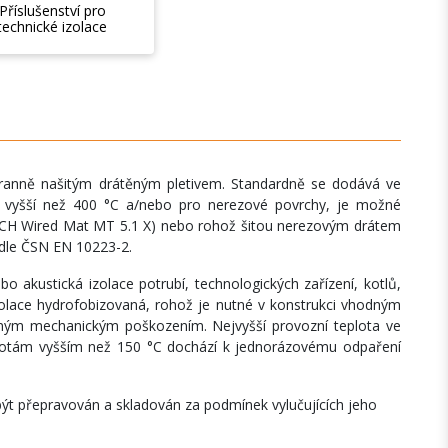
Příslušenství pro
technické izolace
anně našitým drátěným pletivem. Standardně se dodává ve
oty vyšší než 400 °C a/nebo pro nerezové povrchy, je možné
ECH Wired Mat MT 5.1 X) nebo rohož šitou nerezovým drátem
odle ČSN EN 10223-2.
akustická izolace potrubí, technologických zařízení, kotlů,
zolace hydrofobizovaná, rohož je nutné v konstrukci vhodným
adným mechanickým poškozením. Nejvyšší provozní teplota ve
plotám vyšším než 150 °C dochází k jednorázovému odpaření
být přepravován a skladován za podmínek vylučujících jeho