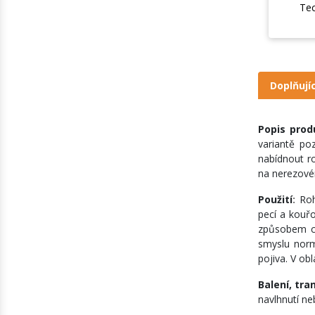
Tec
Doplňují
Popis prod
variantě po
nabídnout r
na nerezové
Použití
:
Roh
pecí a kouř
způsobem ch
smyslu norm
pojiva. V ob
Balení, tra
navlhnutí ne