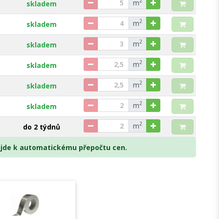
2
m
skladem
2
m
skladem
2
m
skladem
2
m
skladem
2
m
skladem
2
m
skladem
2
m
do 2 týdnů
dojde k automatickému přepočtu cen.