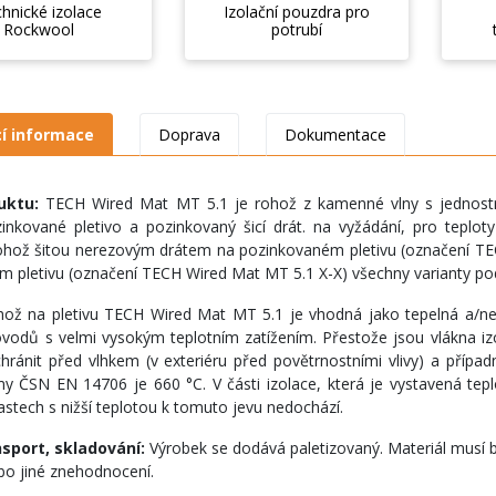
hnické izolace
Izolační pouzdra pro
Rockwool
potrubí
cí informace
Doprava
Dokumentace
uktu:
TECH Wired Mat MT 5.1 je rohož z kamenné vlny s jednostr
zinkované pletivo a pozinkovaný šicí drát. na vyžádání, pro tepl
ohož šitou nerezovým drátem na pozinkovaném pletivu (označení T
m pletivu (označení TECH Wired Mat MT 5.1 X-X) všechny varianty p
ož na pletivu TECH Wired Mat MT 5.1 je vhodná jako tepelná a/nebo 
ovodů s velmi vysokým teplotním zatížením. Přestože jsou vlákna i
ránit před vlhkem (v exteriéru před povětrnostními vlivy) a příp
y ČSN EN 14706 je 660 °C. V části izolace, která je vystavená te
lastech s nižší teplotou k tomuto jevu nedochází.
nsport, skladování:
Výrobek se dodává paletizovaný. Materiál musí 
bo jiné znehodnocení.