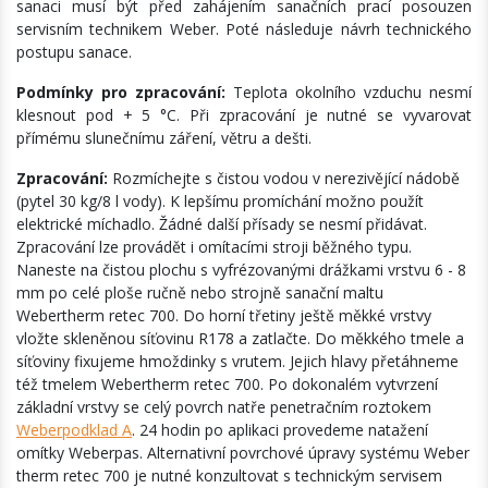
sanaci musí být před zahájením sanačních prací posouzen
servisním technikem Weber. Poté následuje návrh technického
postupu sanace.
Podmínky pro zpracování:
Teplota okolního vzduchu nesmí
klesnout pod + 5 °C. Při zpracování je nutné se vyvarovat
přímému slunečnímu záření, větru a dešti.
Zpracování:
Rozmíchejte s čistou vodou v nerezivějící nádobě
(pytel 30 kg/8 l vody). K lepšímu promíchání možno použít
elektrické míchadlo. Žádné další přísady se nesmí přidávat.
Zpracování lze provádět i omítacími stroji běžného typu.
Naneste na čistou plochu s vyfrézovanými drážkami vrstvu 6 - 8
mm po celé ploše ručně nebo strojně sanační maltu
Webertherm retec 700. Do horní třetiny ještě měkké vrstvy
vložte skleněnou síťovinu R178 a zatlačte. Do měkkého tmele a
síťoviny fixujeme hmoždinky s vrutem. Jejich hlavy přetáhneme
též tmelem Webertherm retec 700. Po dokonalém vytvrzení
základní vrstvy se celý povrch natře penetračním roztokem
Weberpodklad A
. 24 hodin po aplikaci provedeme natažení
omítky Weberpas. Alternativní povrchové úpravy systému Weber
therm retec 700 je nutné konzultovat s technickým servisem