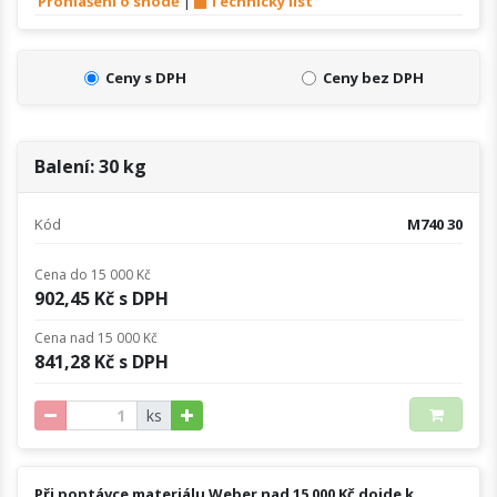
Prohlášení o shodě
|
Technický list
Ceny s DPH
Ceny bez DPH
Balení: 30 kg
Kód
M740 30
Cena do 15 000 Kč
902,45 Kč s DPH
Cena nad 15 000 Kč
841,28 Kč s DPH
ks
Při poptávce materiálu Weber nad 15 000 Kč dojde k