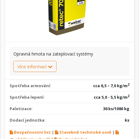
Opravná hmota na zateplovací systémy
Více informací
2
Spotřeba armování:
cca 6,5 – 7,0 kg/m
2
Spotřeba lepení:
cca 5,0 - 5,5 kg/m
Paletizace:
36 ks/1080 kg
Dodací jednotka:
ks
Bezpečnostní list
|
Stavebně technické osvě
|