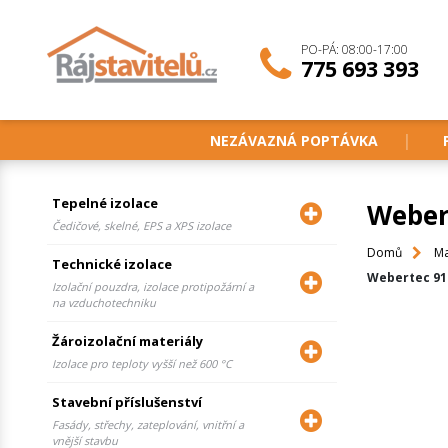
PO-PÁ: 08:00-17:00
775 693 393
NEZÁVAZNÁ POPTÁVKA
Tepelné izolace
Weber
Čedičové, skelné, EPS a XPS izolace
Domů
Ma
Technické izolace
Webertec 915
Izolační pouzdra, izolace protipožární a
na vzduchotechniku
Žároizolační materiály
Izolace pro teploty vyšší než 600 °C
Stavební příslušenství
Fasády, střechy, zateplování, vnitřní a
vnější stavbu