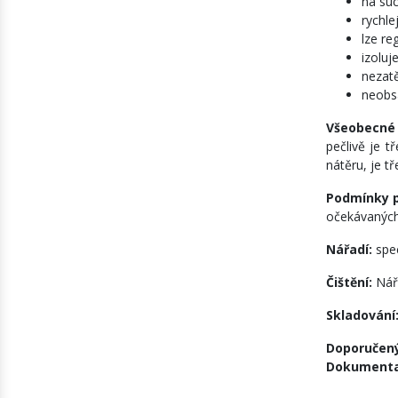
na suc
rychle
lze re
izoluj
nezatě
neobs
Všeobecné
pečlivě je t
nátěru, je t
Podmínky p
očekávaných
Nářadí:
spec
Čištění:
Nářa
Skladování
Doporučený
Dokumenta