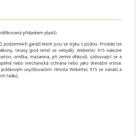
odifikovaná přídavkem plastů.
pů podzemních garáží které jsou ve styku s půdou. Produkt lze
lkony, terasy (pod nimiž se nebydlí). Webertec 915 nalezne
obeton, omítka, mazanina, při zemní vlhkosti, vzdouvající se a
tepelná nebo mechanická ochrana nebo jako drenážní vrstva.
 s práškovým urychlovačem. Hmota Webertec 915 se nanáší a
ých řádků.