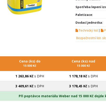
Spotřeba lepení izo
Paletizace:
Dodací jednotka:
Technický list
|
P
Bezpečnostní list- sl
Cena (ks) do
Cena (ks) nad
15 000 Kč
15 000 Kč
1 263,86 Kč
s DPH
1 178,18 Kč
s DPH
3 409,61 Kč
s DPH
3 178,45 Kč
s DPH
Při poptávce materiálu Weber nad 15 000 Kč dojde