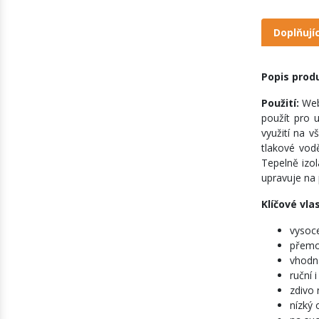
Doplňují
Popis prod
Použití:
Web
použít pro 
využití na v
tlakové vod
Tepelně izo
upravuje na
Klíčové vla
vysoce
přemos
vhodn
ruční i
zdivo
nízký 