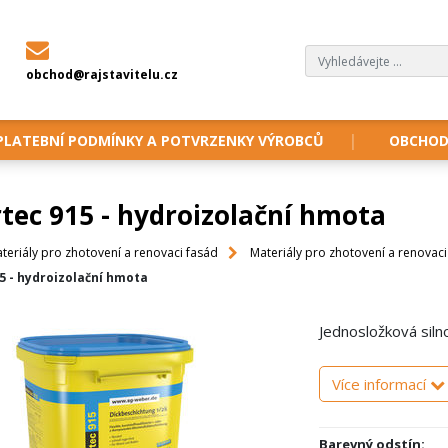
obchod@rajstavitelu.cz
PLATEBNÍ PODMÍNKY A POTVRZENKY VÝROBCŮ
OBCHOD
tec 915 - hydroizolační hmota
teriály pro zhotovení a renovaci fasád
Materiály pro zhotovení a renovac
 - hydroizolační hmota
Jednosložková siln
Více informací
Barevný odstín: