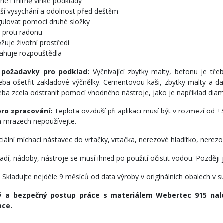
hé i mírně vlhké podklady
jší vysychání a odolnost před deštěm
gulovat pomocí druhé složky
e proti radonu
žuje životní prostředí
ahuje rozpouštědla
 požadavky pro podklad:
Vyčnívající zbytky malty, betonu je třeb
řeba ošetřit zakladové výčnělky. Cementovou kaši, zbytky malty a dalš
řeba zcela odstranit pomocí vhodného nástroje, jako je například dia
ro zpracování:
Teplota ovzduší při aplikaci musí být v rozmezí od +
 mrazech nepoužívejte.
iální míchací nástavec do vrtačky, vrtačka, nerezové hladítko, nerezov
dí, nádoby, nástroje se musí ihned po použití očistit vodou. Pozděj
:
Skladujte nejdéle 9 měsíců od data výroby v originálních obalech v 
 a bezpečný postup práce s materiálem Webertec 915 nale
ce.