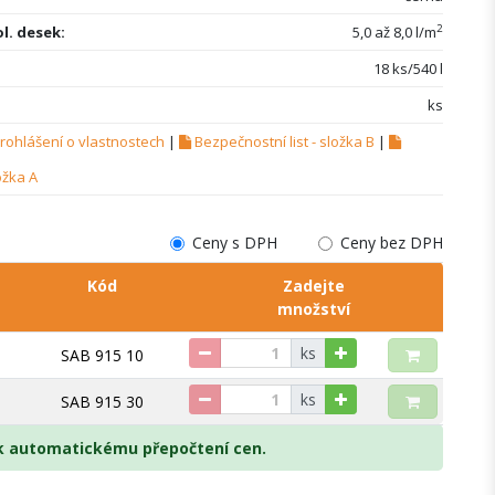
2
l. desek:
5,0 až 8,0 l/m
18 ks/540 l
ks
rohlášení o vlastnostech
|
Bezpečnostní list - složka B
|
ožka A
Ceny s DPH
Ceny bez DPH
Kód
Zadejte
množství
ks
SAB 915 10
ks
SAB 915 30
 k automatickému přepočtení cen.