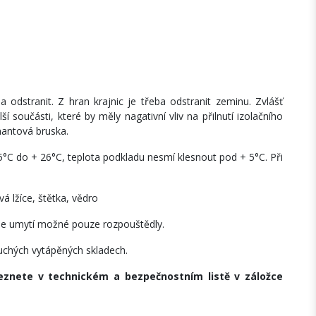
a odstranit. Z hran krajnic je třeba odstranit zeminu. Zvlášť
í součásti, které by měly nagativní vliv na přilnutí izolačního
mantová bruska.
5°C do + 26°C, teplota podkladu nesmí klesnout pod + 5°C. Při
á lžíce, štětka, vědro
i je umytí možné pouze rozpouštědly.
suchých vytápěných skladech.
znete v technickém a bezpečnostním listě v záložce