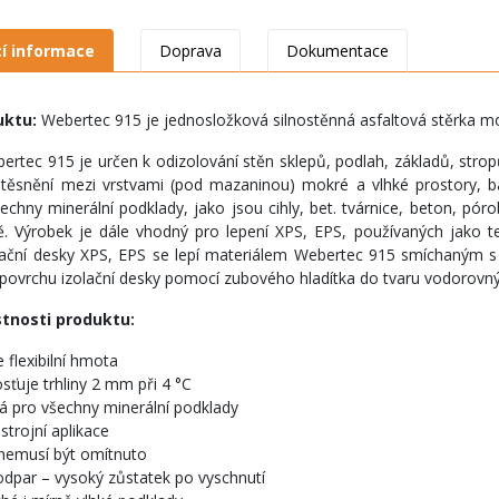
cí informace
Doprava
Dokumentace
uktu:
Webertec 915 je jednosložková silnostěnná asfaltová stěrka m
ertec 915 je určen k odizolování stěn sklepů, podlah, základů, stro
utěsnění mezi vrstvami (pod mazaninou) mokré a vlhké prostory, ba
šechny minerální podklady, jako jsou cihly, bet. tvárnice, beton, pór
ě. Výrobek je dále vhodný pro lepení XPS, EPS, používaných jako 
lační desky XPS, EPS se lepí materiálem Webertec 915 smíchaným
 povrchu izolační desky pomocí zubového hladítka do tvaru vodorovn
stnosti produktu:
 flexibilní hmota
ťuje trhliny 2 mm při 4 °C
á pro všechny minerální podklady
 strojní aplikace
 nemusí být omítnuto
odpar – vysoký zůstatek po vyschnutí