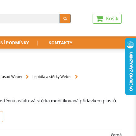
Košík
NÍ PODMÍNKY
KONTAKTY
i fasád Weber
Lepidla a stěrky Weber
ostěnná asfaltová stěrka modifikovaná přídavkem plastů.
černá