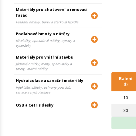
Materiály pro zhotovení a renovaci
fasád
Fasádní omítky, barvy a stěrková lepidla
Podlahové hmoty a nátěry
Nivelačky, epoxidové nátěry, opravy a
vysprávky
Materiály pro vnitřní stavbu
Jádrové omítky, malty, spárovačky a
tmely, vnitřní nátěry
Balení
Hydroizolace a sanační materiály
(l)
Injektáže, zálivky, ochrany povrchů,
sanace a hydroizolace
10
OSB a Cetris desky
30