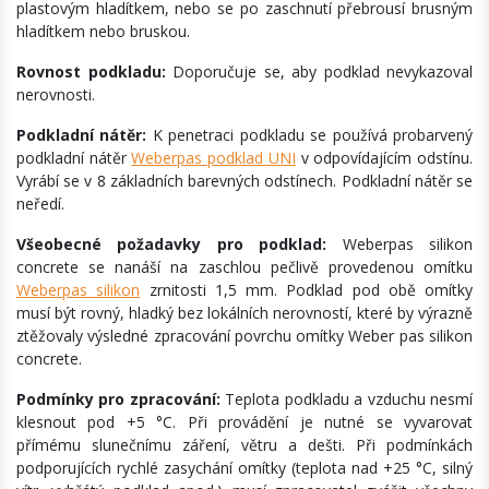
plastovým hladítkem, nebo se po zaschnutí přebrousí brusným
hladítkem nebo bruskou.
Rovnost podkladu:
Doporučuje se, aby podklad nevykazoval
nerovnosti.
Podkladní nátěr:
K penetraci podkladu se používá probarvený
podkladní nátěr
Weberpas podklad UNI
v odpovídajícím odstínu.
Vyrábí se v 8 základních barevných odstínech. Podkladní nátěr se
neředí.
Všeobecné požadavky pro podklad:
Weberpas silikon
concrete se nanáší na zaschlou pečlivě provedenou omítku
Weberpas silikon
zrnitosti 1,5 mm. Podklad pod obě omítky
musí být rovný, hladký bez lokálních nerovností, které by výrazně
ztěžovaly výsledné zpracování povrchu omítky Weber pas silikon
concrete.
Podmínky pro zpracování:
Teplota podkladu a vzduchu nesmí
klesnout pod +5 °C. Při provádění je nutné se vyvarovat
přímému slunečnímu záření, větru a dešti. Při podmínkách
podporujících rychlé zasychání omítky (teplota nad +25 °C, silný