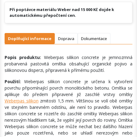
Při poptávce materiálu Weber nad 15 000 Kč dojde k
automatickému přepočtení cen.
Doplňující informace
Doprava
Dokumentace
Popis produktu:
Weberpas silikon concrete je jemnozrnná
probarvená pastovitá omítka obsahující organické pojivo a
silikonovou disperzi, připravená k přímému použití.
Použití:
Weberpas silikon concrete je určena k vytvoření
povrchu připomínající povrch monolitického betonu. Omítka se
aplikuje do předem připravené již zaschlé vrstvy omítky
Weberpas silikon
zrnitosti 1,5 mm. Většinou se volí obě omítky
ve stejném barevném odstínu, ale není to pravidlo. Weberpas
silikon concrete se rozetře do zaschlé omítky Weberpas silikon
nerezovým hladítkem tak, že vyplní její povrch do roviny. Omítka
Weberpas silikon concrete se může nechat bez dalšího hlazení
jako pouze rozetřená, nebo se uhladí nerezovým nebo