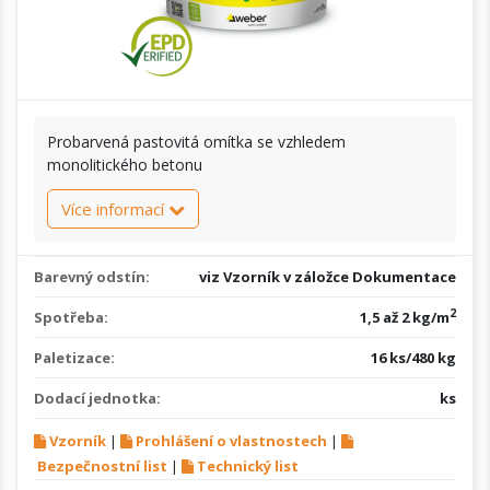
Probarvená pastovitá omítka se vzhledem
monolitického betonu
Více informací
Barevný odstín:
viz Vzorník v záložce Dokumentace
2
Spotřeba:
1,5 až 2 kg/m
Paletizace:
16 ks/480 kg
Dodací jednotka:
ks
Vzorník
|
Prohlášení o vlastnostech
|
Bezpečnostní list
|
Technický list