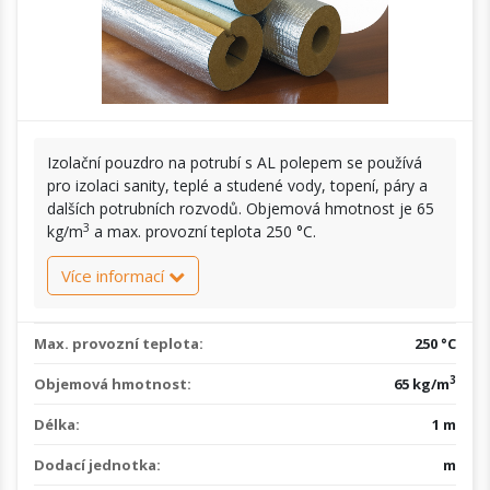
Izolační pouzdro na potrubí s AL polepem se používá
pro izolaci sanity, teplé a studené vody, topení, páry a
dalších potrubních rozvodů. Objemová hmotnost je 65
3
kg/m
a max. provozní teplota 250 °C.
Více informací
Max. provozní teplota:
250 °C
3
Objemová hmotnost:
65 kg/m
Délka:
1 m
Dodací jednotka:
m