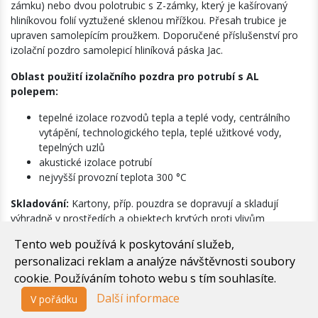
zámku) nebo dvou polotrubic s Z-zámky, který je kašírovaný
hliníkovou folií vyztužené sklenou mřížkou. Přesah trubice je
upraven samolepícím proužkem. Doporučené příslušenství pro
izolační pozdro samolepicí hliníková páska Jac.
Oblast použití izolačního pozdra pro potrubí s AL
polepem:
tepelné izolace rozvodů tepla a teplé vody, centrálního
vytápění, technologického tepla, teplé užitkové vody,
tepelných uzlů
akustické izolace potrubí
nejvyšší provozní teplota 300 °C
Skladování:
Kartony, příp. pouzdra se dopravují a skladují
výhradně v prostředích a objektech krytých proti vlivům
atmosférické vlhkosti. Ukládají se na stojato.
Tento web používá k poskytování služeb,
personalizaci reklam a analýze návštěvnosti soubory
cookie. Používáním tohoto webu s tím souhlasíte.
Další informace
V pořádku