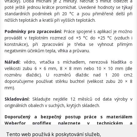
vrtačky). Doba míchání je 2 minuty. Nechat 5 minut odležet a
poté ještě jednou krátce promíchat. Uvedené hodnoty se týkají
standardních podmínek při 20 °C a jsou přiměřeně delší při
nižších teplotách a kratší při vyšších teplotách.
Podmínky pro zpracování:
Práce spojené s aplikací je možno
provádět v teplotním rozmezí od +5 °C do +25 °C (vzduch i
konstrukce), při zpracování je třeba se vyhnout přímým
negativním účinkům tepla, vlhka a průvanu.
Nářadí:
vědro, vrtačka s míchadlem, nerezová hladítka o
velikosti zubu 6 × 6 mm, 8 × 8 mm nebo 10 × 10 mm (dle
rozměru dlaždic). U rozměrů dlaždic nad 1 200 cm2
doporučujeme používat stěrku buchtel (velikost zubu 20 × 8
mm).
Skladování:
Skladujte nejdéle 12 měsíců od data výroby v
originálních obalech v suchých, krytých skladech.
Doporučený a bezpečný postup práce s materiálem
Weberfor profiflex naleznete v technickém a
bezpečnostním listě v záložce Dokumentace.
Tento web používá k poskytování služeb,