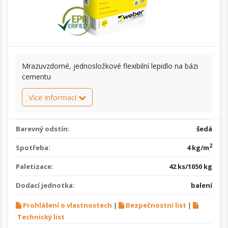
Mrazuvzdorné, jednosložkové flexibilní lepidlo na bázi
cementu
Více informací
Barevný odstín:
šedá
2
Spotřeba:
4 kg/m
Paletizace:
42 ks/1050 kg
Dodací jednotka:
balení
Prohlášení o vlastnostech
|
Bezpečnostní list
|
Technický list