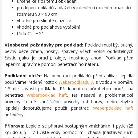
určené ke složitému obkládání
pro lepení obkladů a dlažeb v interiéru i exteriéru max. do
rozměru 90 × 90 cm
vhodné pro slinuté dlaždice
vhodné pro podlahové vytápění
třída C2TE S1
Všeobecné požadavky pro podklad:
Podklad musí být suchý,
pevný beze změn, nosný, zbavený všech volně oddělitelných
částic (jako je prach), oleje, mastnoty apod. Podklad před
lepením upravíme pomocí penetračního nátěru.
Podkladní nátěr:
Na penetraci podkladů před aplikací lepidla
používáme ředěný roztok
Weberpodkladu A
s vodou v poměru
1:5 dle savosti podkladu. Při lepení na pórobeton použít na
penetraci
Weberpodklad haft
. Na nesavé a problematické
povrchy (mírně znečištěné povrchy od barev, nebo zbytků
lepidel) doporučujeme použít penetraci
Weberpodklad haft
neředěný.
Příprava:
Lepidlo se připraví postupným vmícháním 1 pytle (25
kg) do 6,5 – 7 l čisté vody pomocí mí- chadla (nástavec ruční