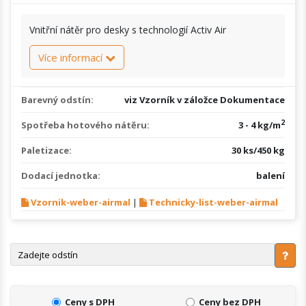
Vnitřní nátěr pro desky s technologií Activ Air
Více informací
Barevný odstín:
viz Vzorník v záložce Dokumentace
2
Spotřeba hotového nátěru:
3 - 4 kg/m
Paletizace:
30 ks/450 kg
Dodací jednotka:
balení
Vzornik-weber-airmal
|
Technicky-list-weber-airmal
Ceny s DPH
Ceny bez DPH