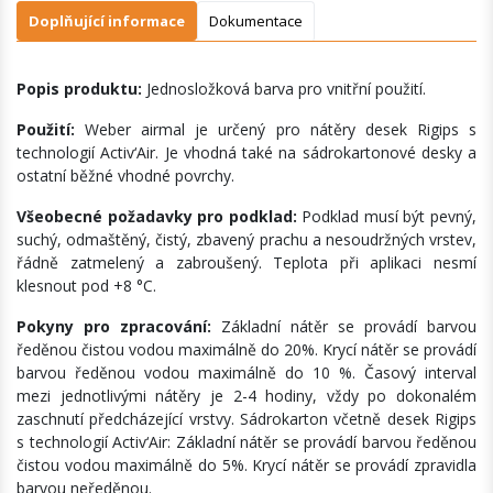
Doplňující informace
Dokumentace
Popis produktu:
Jednosložková barva pro vnitřní použití.
Použití:
Weber airmal je určený pro nátěry desek Rigips s
technologií Activ‘Air. Je vhodná také na sádrokartonové desky a
ostatní běžné vhodné povrchy.
Všeobecné požadavky pro podklad:
Podklad musí být pevný,
suchý, odmaštěný, čistý, zbavený prachu a nesoudržných vrstev,
řádně zatmelený a zabroušený. Teplota při aplikaci nesmí
klesnout pod +8 °C.
Pokyny pro zpracování:
Základní nátěr se provádí barvou
ředěnou čistou vodou maximálně do 20%. Krycí nátěr se provádí
barvou ředěnou vodou maximálně do 10 %. Časový interval
mezi jednotlivými nátěry je 2-4 hodiny, vždy po dokonalém
zaschnutí předcházející vrstvy. Sádrokarton včetně desek Rigips
s technologií Activ‘Air: Základní nátěr se provádí barvou ředěnou
čistou vodou maximálně do 5%. Krycí nátěr se provádí zpravidla
barvou neředěnou.