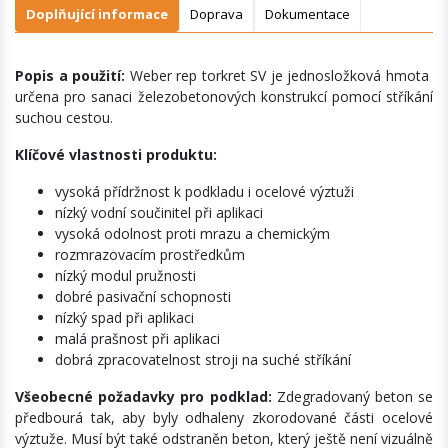
Doplňující informace
Doprava
Dokumentace
Popis a použití:
Weber rep torkret SV je jednosložková hmota
určena pro sanaci železobetonových konstrukcí pomocí stříkání
suchou cestou.
Klíčové vlastnosti produktu:
vysoká přídržnost k podkladu i ocelové výztuži
nízký vodní součinitel při aplikaci
vysoká odolnost proti mrazu a chemickým
rozmrazovacím prostředkům
nízký modul pružnosti
dobré pasivační schopnosti
nízký spad při aplikaci
malá prašnost při aplikaci
dobrá zpracovatelnost stroji na suché stříkání
Všeobecné požadavky pro podklad:
Zdegradovaný beton se
předbourá tak, aby byly odhaleny zkorodované části ocelové
výztuže. Musí být také odstraněn beton, který ještě není vizuálně