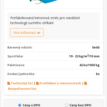
Prefabrikovaná betonová směs pro nanášení
technologií suchého stříkání
Více informací
Barevný odstín:
šedá
2
Spotřeba:
19 - 22 kg/m
/10 mm
Paletizace:
42 ks/1050 kg
Dodací jednotka:
ks
Technický list
|
Prohlášení o vlastnostech
|
Bezpečnostní list
Ceny s DPH
Ceny bez DPH