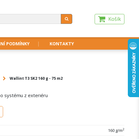
Košík
NÍ PODMÍNKY
KONTAKTY
Wallint T3 SK2 160 g - 75 m2
ho systému z exteriéru
2
160 g/m