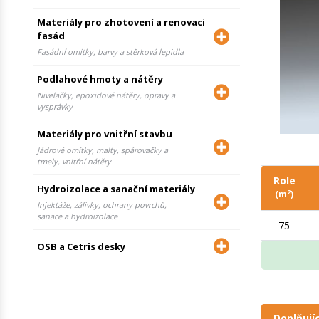
Materiály pro zhotovení a renovaci
fasád
Fasádní omítky, barvy a stěrková lepidla
Podlahové hmoty a nátěry
Nivelačky, epoxidové nátěry, opravy a
vysprávky
Materiály pro vnitřní stavbu
Jádrové omítky, malty, spárovačky a
tmely, vnitřní nátěry
Role
Hydroizolace a sanační materiály
2
(m
)
Injektáže, zálivky, ochrany povrchů,
sanace a hydroizolace
75
OSB a Cetris desky
Doplňují