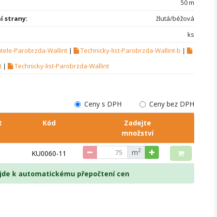
50 m
í strany:
žlutá/béžová
ks
tele-Parobrzda-Wallint
|
Technicky-list-Parobrzda-Wallint-b
|
t
|
Technicky-list-Parobrzda-Wallint
Ceny s DPH
Ceny bez DPH
t
Kód
Zadejte
množství
2
m
KU0060-11
dojde k automatickému přepočtení cen