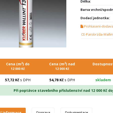
Délka:
Barva vrchní/spodn
Dodací jednotka:
Prohlaseni-dodava
CE-Parobrzda-Wallin
2
2
Cena (m
) do
Cena (m
) nad
Dostupnos
12 000 Kč
12 000 Kč
57,72 Kč
s DPH
54,78 Kč
s DPH
skladem
Při poptávce stavebního příslušenství nad 12 000 Kč 
cí informace
Doprava
Dokumentace