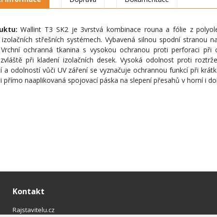
duktu:
Wallint T3 SK2 je 3vrstvá kombinace rouna a fólie z polyol
 izolačních střešních systémech. Vybavená silnou spodní stranou 
Vrchní ochranná tkanina s vysokou ochranou proti perforaci př
zvláště při kladení izolačních desek. Vysoká odolnost proti roztrž
í a odolností vůči UV záření se vyznačuje ochrannou funkcí při krá
li přímo naaplikovaná spojovací páska na slepení přesahů v horní i doln
Kontakt
Rajstavitelu.cz