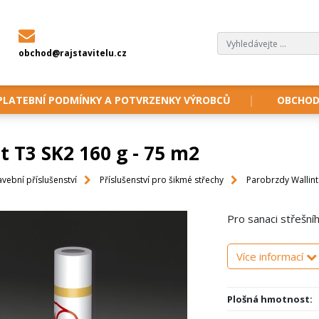
obchod@rajstavitelu.cz
PLATEBNÍ PODMÍNKY A POTVRZENKY VÝROBCŮ
OBCHOD
t T3 SK2 160 g - 75 m2
avební příslušenství
Příslušenství pro šikmé střechy
Parobrzdy Wallint
Pro sanaci střešní
Více informací
Plošná hmotnost: