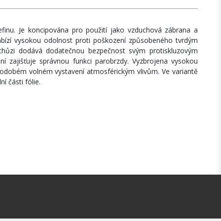
efinu. Je koncipována pro použití jako vzduchová zábrana a
nabízí vysokou odolnost proti poškození způsobeného tvrdým
i chůzi dodává dodatečnou bezpečnost svým protiskluzovým
ení zajišťuje správnou funkci parobrzdy. Vyzbrojena vysokou
tkodobém volném vystavení atmosférickým vlivům. Ve variantě
í části fólie.