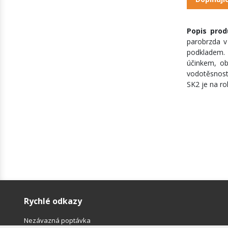
Popis pro
parobrzda v
podkladem. 
účinkem, ob
vodotěsnost
SK2 je na ro
Rychlé odkazy
Nezávazná poptávka