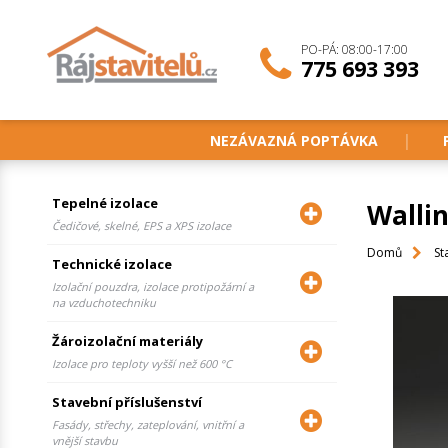
PO-PÁ: 08:00-17:00
775 693 393
NEZÁVAZNÁ POPTÁVKA
Tepelné izolace
Wallin
Čedičové, skelné, EPS a XPS izolace
Domů
St
Technické izolace
Izolační pouzdra, izolace protipožární a
na vzduchotechniku
Žároizolační materiály
Izolace pro teploty vyšší než 600 °C
Stavební příslušenství
Fasády, střechy, zateplování, vnitřní a
vnější stavbu