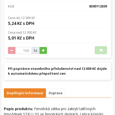
Kód
8593112030
Cena do 12 000 Kč
5,24 Kč s DPH
Cena nad 12 000 Kč
5,01 Kč s DPH
ks
Při poptávce stavebního příslušenství nad 12 000 Kč dojde
k automatickému přepočtení cen
Doplňující informace
Doprava
Popis produktu:
Fenolická zátka pro zakrytí talířových
hmoždinek STR U 2G ve fenolických deskách. Lehce kónický