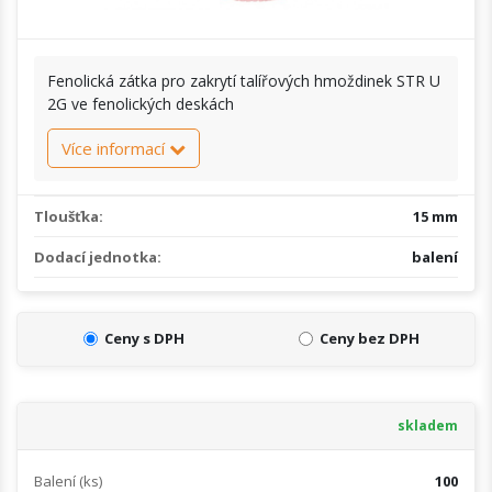
Fenolická zátka pro zakrytí talířových hmoždinek STR U
2G ve fenolických deskách
Více informací
Tloušťka:
15 mm
Dodací jednotka:
balení
Ceny s DPH
Ceny bez DPH
skladem
Balení (ks)
100