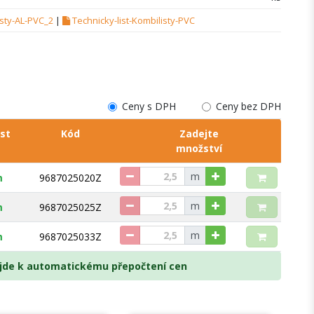
sty-AL-PVC_2
|
Technicky-list-Kombilisty-PVC
Ceny s DPH
Ceny bez DPH
st
Kód
Zadejte
množství
m
m
9687025020Z
m
m
9687025025Z
m
m
9687025033Z
dojde k automatickému přepočtení cen