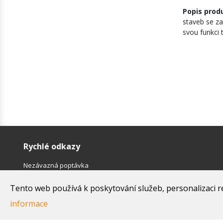
Popis prod
staveb se za
svou funkci 
Rychlé odkazy
Nezávazná poptávka
Platební podmínky a potvrzenky výrobců
Tento web používá k poskytování služeb, personalizaci r
Obchodní podmínky
Kontakty
informace
Tento web je chráněn službou reCAPTCHA, na kterou se vztahují
Z