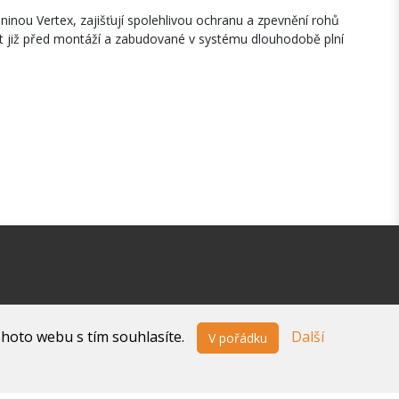
inou Vertex, zajišťují spolehlivou ochranu a zpevnění rohů
išt již před montáží a zabudované v systému dlouhodobě plní
ohoto webu s tím souhlasíte.
Další
V pořádku