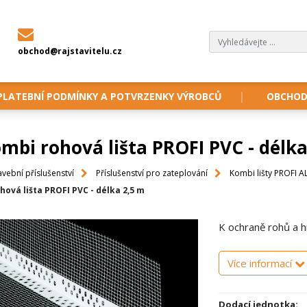
obchod@rajstavitelu.cz
PLATEBNÍ PODMÍNKY A POTVRZENKY VÝROBCŮ
OBCHOD
mbi rohová lišta PROFI PVC - délka
avební příslušenství
Příslušenství pro zateplování
Kombi lišty PROFI AL
hová lišta PROFI PVC - délka 2,5 m
K ochraně rohů a 
Více informací
Dodací jednotka: