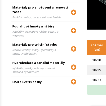
Materiály pro zhotovení a renovaci
fasád
Fasádní omítky, barvy a stěrková lepidla
Podlahové hmoty a nátěry
Nivelačky, epoxidové nátěry, opravy a
vysprávky
Materiály pro vnitřní stavbu
Rozměr
(cm)
Jádrové omítky, malty, spárovačky a
tmely, vnitřní nátěry
10/10
Hydroizolace a sanační materiály
Injektáže, zálivky, ochrany povrchů,
10/15
sanace a hydroizolace
10/23
OSB a Cetris desky