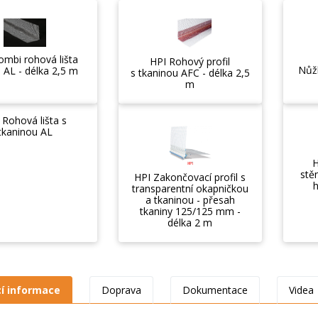
ombi rohová lišta
HPI Rohový profil
Nůžk
 AL - délka 2,5 m
s tkaninou AFC - délka 2,5
m
 Rohová lišta s
tkaninou AL
H
stěn
HPI Zakončovací profil s
h
transparentní okapničkou
a tkaninou - přesah
tkaniny 125/125 mm -
délka 2 m
cí informace
Doprava
Dokumentace
Videa