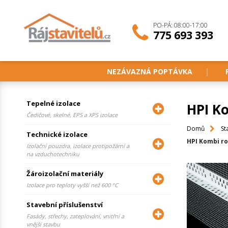
PO-PÁ: 08:00-17:00
775 693 393
NEZÁVAZNÁ POPTÁVKA
Tepelné izolace
HPI Ko
Čedičové, skelné, EPS a XPS izolace
Domů
St
Technické izolace
HPI Kombi ro
Izolační pouzdra, izolace protipožární a
na vzduchotechniku
Žároizolační materiály
Izolace pro teploty vyšší než 600 °C
Stavební příslušenství
Fasády, střechy, zateplování, vnitřní a
vnější stavbu