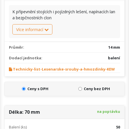
K přípevnění stojících i pojízdných lešení, napínacích lan
a bezpčnostních clon
Více informací
Průměr:
14 mm
Dodací jednotka:
balení
Technicky-list-Lesenarske-srouby-a-hmozdinky-KEW
Ceny s DPH
Ceny bez DPH
Délka: 70 mm
na poptávku
Balení (ks)
50