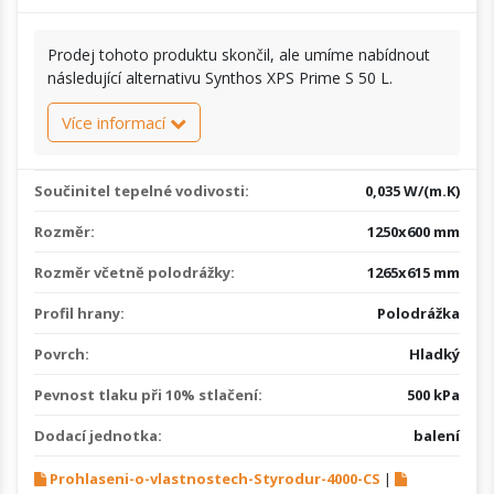
Prodej tohoto produktu skončil, ale umíme nabídnout
následující alternativu Synthos XPS Prime S 50 L.
Více informací
Součinitel tepelné vodivosti:
0,035 W/(m.K)
Rozměr:
1250x600 mm
Rozměr včetně polodrážky:
1265x615 mm
Profil hrany:
Polodrážka
Povrch:
Hladký
Pevnost tlaku při 10% stlačení:
500 kPa
Dodací jednotka:
balení
Prohlaseni-o-vlastnostech-Styrodur-4000-CS
|