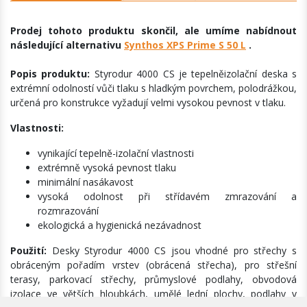
Prodej tohoto produktu skončil, ale umíme nabídnout
následující alternativu
Synthos XPS Prime S 50 L
.
Popis produktu:
Styrodur 4000 CS je tepelněizolační deska s
extrémní odolností vůči tlaku s hladkým povrchem, polodrážkou,
určená pro konstrukce vyžadují velmi vysokou pevnost v tlaku.
Vlastnosti:
vynikající tepelně-izolační vlastnosti
extrémně vysoká pevnost tlaku
minimální nasákavost
vysoká odolnost při střídavém zmrazování a
rozmrazování
ekologická a hygienická nezávadnost
Použití:
Desky Styrodur 4000 CS jsou vhodné pro střechy s
obráceným pořadím vrstev (obrácená střecha), pro střešní
terasy, parkovací střechy, průmyslové podlahy, obvodová
izolace ve větších hloubkách, umělé lední plochy, podlahy v