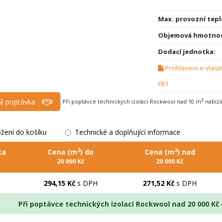
Max. provozní tepl
Objemová hmotnos
Dodací jednotka:
Prohlaseni-o-vlas
FB1
á poptávka
3
Při poptávce technických izolací Rockwool nad 10 m
nabízí
ožení do košíku
Technické a doplňující informace
2
2
ka
Cena (m
) do
Cena (m
) nad
20 000 Kč
20 000 Kč
294,15 Kč
s DPH
271,52 Kč
s DPH
Při poptávce technických izolací Rockwool nad 20 000 K