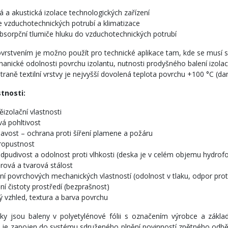
á a akustická izolace technologických zařízení
e vzduchotechnických potrubí a klimatizace
bsorpční tlumiče hluku do vzduchotechnických potrubí
vrstvením je možno použít pro technické aplikace tam, kde se musí sp
anické odolnosti povrchu izolantu, nutnosti prodyšného balení izolací
straně textilní vrstvy je nejvyšší dovolená teplota povrchu +100 °C (d
stnosti:
ěizolační vlastnosti
á pohltivost
avost – ochrana proti šíření plamene a požáru
ropustnost
pudivost a odolnost proti vlhkosti (deska je v celém objemu hydrof
ová a tvarová stálost
ní povrchových mechanických vlastností (odolnost v tlaku, odpor prot
ění čistoty prostředí (bezprašnost)
ý vzhled, textura a barva povrchu
ky jsou baleny v polyetylénové fólii s označením výrobce a základ
 zapojen do systému sdruženého plnění povinností zpětného odběru