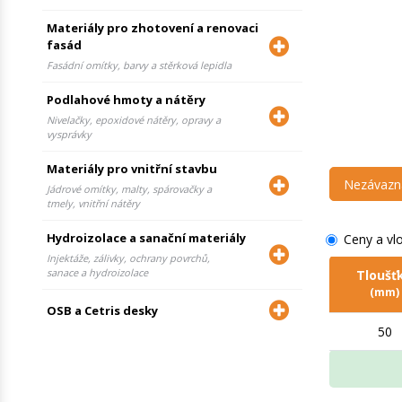
Materiály pro zhotovení a renovaci
fasád
Fasádní omítky, barvy a stěrková lepidla
Podlahové hmoty a nátěry
Nivelačky, epoxidové nátěry, opravy a
vysprávky
Materiály pro vnitřní stavbu
Nezávazn
Jádrové omítky, malty, spárovačky a
tmely, vnitřní nátěry
Hydroizolace a sanační materiály
Ceny a vl
Injektáže, zálivky, ochrany povrchů,
sanace a hydroizolace
Tloušť
(mm)
OSB a Cetris desky
50