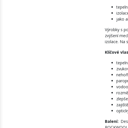
tepeln
izolac
jako a
Výrobky s po
zvýšení mech
izolace. Na 
Klíčové vla
tepeln
zvukov
nehořl
parop
vodood
rozměr
zlepše
zajišt
optick
Balení:
Des
ROCKWOOL je