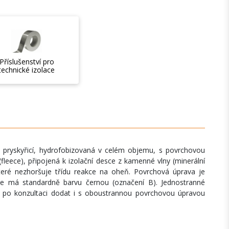
Příslušenství pro
technické izolace
u pryskyřicí, hydrofobizovaná v celém objemu, s povrchovou
(fleece), připojená k izolační desce z kamenné vlny (minerální
které nezhoršuje třídu reakce na oheň. Povrchová úprava je
lie má standardně barvu černou (označení B). Jednostranné
 po konzultaci dodat i s oboustrannou povrchovou úpravou