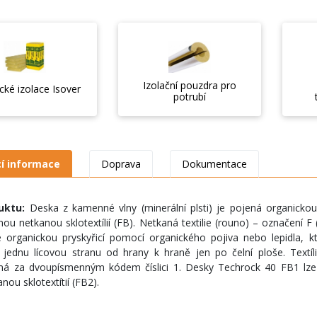
Izolační pouzdra pro
cké izolace Isover
potrubí
cí informace
Doprava
Dokumentace
duktu:
Deska z kamenné vlny (minerální plsti) je pojená organicko
ou netkanou sklotextílií (FB). Netkaná textilie (rouno) – označení F 
né organickou pryskyřicí pomocí organického pojiva nebo lepidla, 
 jednu lícovou stranu od hrany k hraně jen po čelní ploše. Textí
má za dvoupísmenným kódem číslici 1. Desky Techrock 40 FB1 lze
nou sklotextítií (FB2).