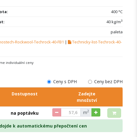
ota:
400 °C
3
t:
40 kg/m
paleta
tnostech-Rockwool-Techrock-40-FB1
|
Technicky-list-Techrock-40-
me individuální ceny
Ceny s DPH
Ceny bez DPH
Dostupnost
Zadejte
množství
2
m
na poptávku
č dojde k automatickému přepočtení cen