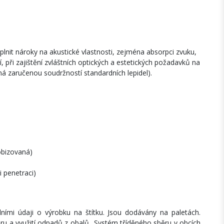
lnit nároky na akustické vlastnosti, zejména absorpci zvuku,
, při zajištění zvláštních optických a estetických požadavků na
aná zaručenou soudržností standardních lepidel).
obizovaná)
i penetraci)
ními údaji o výrobku na štítku. Jsou dodávány na paletách.
 a využití odpadů z obalů „Systém tříděného sběru v obcích