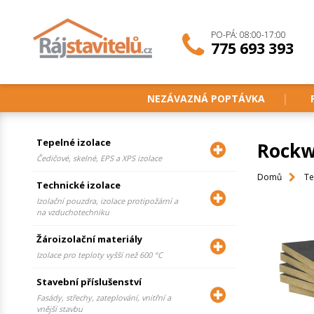
PO-PÁ: 08:00-17:00
775 693 393
NEZÁVAZNÁ POPTÁVKA
Tepelné izolace
Rockw
Čedičové, skelné, EPS a XPS izolace
Domů
Te
Technické izolace
Izolační pouzdra, izolace protipožární a
na vzduchotechniku
Žároizolační materiály
Izolace pro teploty vyšší než 600 °C
Stavební příslušenství
Fasády, střechy, zateplování, vnitřní a
vnější stavbu