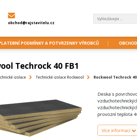
obchod@rajstavitelu.cz
PLATEBNÍ PODMÍNKY A POTVRZENKY VÝROBCŮ
OBCHOD
ool Techrock 40 FB1
chnické izolace
Technické izolace Rockwool
Rockwool Techrock 40
Deska s povrchovou
vzduchotechnických
vzduchotechnickýc
provozní teplota 4
Více informací