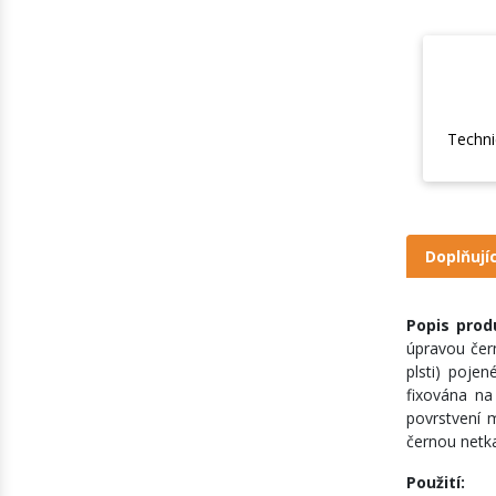
Techni
Doplňují
Popis pro
úpravou čern
plsti) poje
fixována na
povrstvení 
černou netka
Použití: