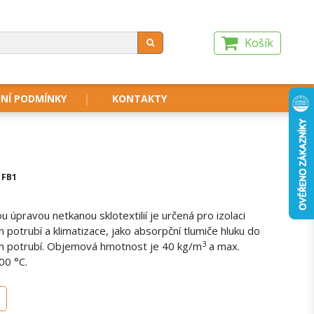
Košík
NÍ PODMÍNKY
KONTAKTY
 FB1
 úpravou netkanou sklotextilií je určená pro izolaci
 potrubí a klimatizace, jako absorpční tlumiče hluku do
3
h potrubí. Objemová hmotnost je 40 kg/m
a max.
00 °C.