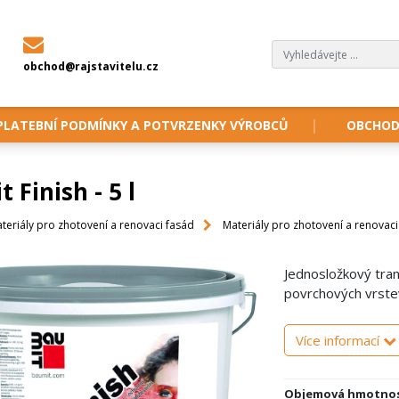
obchod@rajstavitelu.cz
PLATEBNÍ PODMÍNKY A POTVRZENKY VÝROBCŮ
OBCHOD
 Finish - 5 l
teriály pro zhotovení a renovaci fasád
Materiály pro zhotovení a renovac
Jednosložkový tran
povrchových vrste
Více informací
Objemová hmotnos