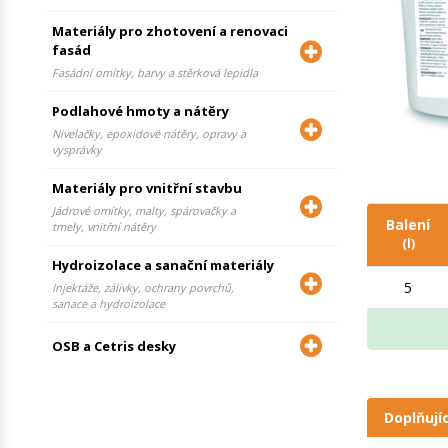
Materiály pro zhotovení a renovaci
fasád
Fasádní omítky, barvy a stěrková lepidla
Podlahové hmoty a nátěry
Nivelačky, epoxidové nátěry, opravy a
vysprávky
Materiály pro vnitřní stavbu
Jádrové omítky, malty, spárovačky a
Balení
tmely, vnitřní nátěry
(l)
Hydroizolace a sanační materiály
5
Injektáže, zálivky, ochrany povrchů,
sanace a hydroizolace
OSB a Cetris desky
Doplňují