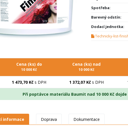
Spotřeba:
Barevný odstín:
Dodací jednotka:
Technicky-list-finis
Cena (ks) do
Cena (ks) nad
10 000 Kč
10 000 Kč
1 473,70 Kč
s DPH
1 372,07 Kč
s DPH
Při poptávce materiálu Baumit nad 10 000 Kč dojd
cí informace
Doprava
Dokumentace