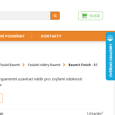
Košík
NÍ PODMÍNKY
KONTAKTY
i fasád Baumit
Fasádní nátěry Baumit
Baumit Finish - 5 l
sparentní uzavírací nátěr pro zvýšení odolnosti
v
3
t:
1,0 kg/dm