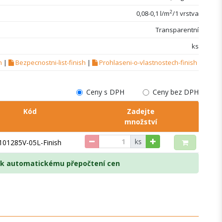
2
0,08-0,1 l/m
/1 vrstva
Transparentní
ks
h
|
Bezpecnostni-list-finish
|
Prohlaseni-o-vlastnostech-finish
Ceny s DPH
Ceny bez DPH
Kód
Zadejte
množství
ks
101285V-05L-Finish
e k automatickému přepočtení cen