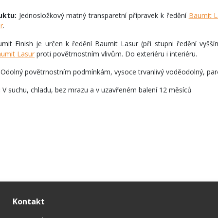
uktu:
Jednosložkový matný transparetní přípravek k ředění
Baumit L
r
.
mit Finish je určen k ředění Baumit Lasur (při stupni ředění vyšší
umit Lasur
proti povětrnostním vlivům. Do exteriéru i interiéru.
:
Odolný povětrnostním podmínkám, vysoce trvanlivý voděodolný, paro
:
V suchu, chladu, bez mrazu a v uzavřeném balení 12 měsíců
Kontakt