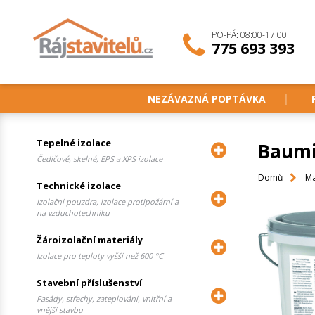
PO-PÁ: 08:00-17:00
775 693 393
NEZÁVAZNÁ POPTÁVKA
Tepelné izolace
Baumit
Čedičové, skelné, EPS a XPS izolace
Domů
Ma
Technické izolace
Izolační pouzdra, izolace protipožární a
na vzduchotechniku
Žároizolační materiály
Izolace pro teploty vyšší než 600 °C
Stavební příslušenství
Fasády, střechy, zateplování, vnitřní a
vnější stavbu