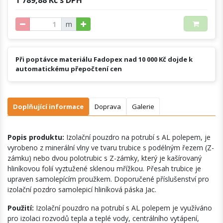
m
Při poptávce materiálu Fadopex nad 10 000 Kč dojde k
automatickému přepočtení cen
Doplňující informace
Doprava
Galerie
Popis produktu:
Izolační pouzdro na potrubí s AL polepem, je
vyrobeno z minerální vlny ve tvaru trubice s podélným řezem (Z-
zámku) nebo dvou polotrubic s Z-zámky, který je kašírovaný
hliníkovou folií vyztužené sklenou mřížkou. Přesah trubice je
upraven samolepícím proužkem. Doporučené příslušenství pro
izolační pozdro samolepicí hliníková páska Jac.
Použití:
Izolační pouzdro na potrubí s AL polepem je využíváno
pro izolaci rozvodů tepla a teplé vody, centrálního vytápení,