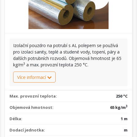
Izolační pouzdro na potrubí s AL polepem se používá
pro izolaci sanity, teplé a studené vody, topení, páry a
dalších potrubních rozvodů. Objemová hmotnost je 65
3
kg/m
a max. provozní teplota 250 °C.
Více informací
Max. provozní teplota:
250 °C
3
Objemová hmotnost:
65 kg/m
Délka:
1 m
Dodací jednotka:
m