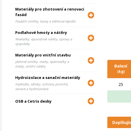
Materiály pro zhotovení a renovaci
fasád
Fasádní omítky, barvy a stěrková lepidla
Podlahové hmoty a nátěry
Nivelačky, epoxidové nátěry, opravy a
vysprávky
Materiály pro vnitřní stavbu
Jádrové omítky, malty, spárovačky a
Balení
tmely, vnitřní nátěry
(kg)
Hydroizolace a sanační materiály
25
Injektáže, zálivky, ochrany povrchů,
sanace a hydroizolace
OSB a Cetris desky
Doplňují