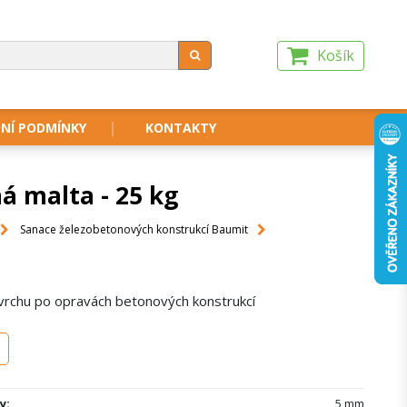
Košík
NÍ PODMÍNKY
KONTAKTY
á malta - 25 kg
Sanace železobetonových konstrukcí Baumit
vrchu po opravách betonových konstrukcí
y:
5 mm