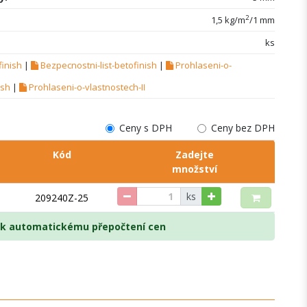
2
1,5 kg/m
/1 mm
ks
finish
|
Bezpecnostni-list-betofinish
|
Prohlaseni-o-
ish
|
Prohlaseni-o-vlastnostech-II
Ceny s DPH
Ceny bez DPH
Kód
Zadejte
množství
ks
209240Z-25
e k automatickému přepočtení cen