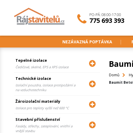
PO-PÁ: 08:00-17:00
775 693 393
NEZÁVAZNÁ POPTÁVKA
Tepelné izolace
Baumi
Čedičové, skelné, EPS a XPS izolace
Domů
Hy
Technické izolace
Baumit BetoF
Izolační pouzdra, izolace protipožární a
na vzduchotechniku
Žároizolační materiály
Izolace pro teploty vyšší než 600 °C
Stavební příslušenství
Fasády, střechy, zateplování, vnitřní a
vnější stavbu