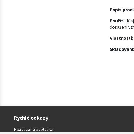
Popis prod
Použití:
K s
dosažení vzh
Vlastnosti
Skladování
Rychlé odkazy
Nezávazná poptávka