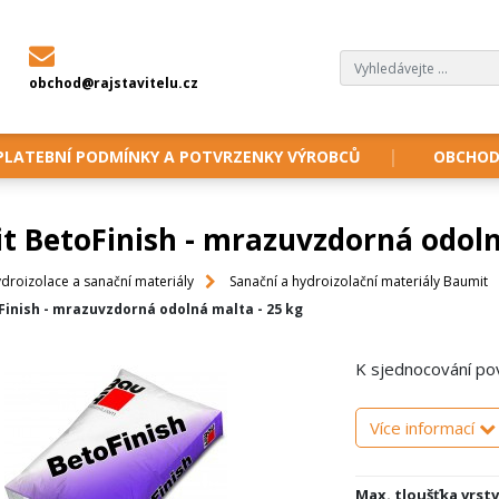
obchod@rajstavitelu.cz
PLATEBNÍ PODMÍNKY A POTVRZENKY VÝROBCŮ
OBCHOD
t BetoFinish - mrazuvzdorná odoln
droizolace a sanační materiály
Sanační a hydroizolační materiály Baumit
inish - mrazuvzdorná odolná malta - 25 kg
K sjednocování po
Více informací
Max. tloušťka vrstv