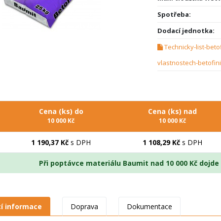
Spotřeba:
Dodací jednotka:
Technicky-list-beto
vlastnostech-betofin
Cena (ks) do
Cena (ks) nad
10 000 Kč
10 000 Kč
1 190,37 Kč
s DPH
1 108,29 Kč
s DPH
Při poptávce materiálu Baumit nad 10 000 Kč dojd
cí informace
Doprava
Dokumentace