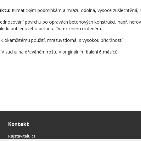
uktu:
Klimatickým podmínkám a mrazu odolná, vysoce zušlechtěná, h
jednocování povrchu po opravách betonových konstrukcí, např. nerovn
ledu pohledového betonu. Do exteriéru i interiéru.
:
K okamžitému použití, mrazuvzdorná, s vysokou přídržností.
:
V suchu na dřevěném roštu v originálním balení 6 měsíců.
Kontakt
Rajstavitelu.cz