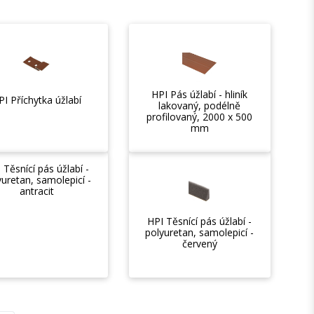
HPI Pás úžlabí - hliník
PI Příchytka úžlabí
lakovaný, podélně
profilovaný, 2000 x 500
mm
 Těsnící pás úžlabí -
yuretan, samolepicí -
antracit
HPI Těsnící pás úžlabí -
polyuretan, samolepicí -
červený