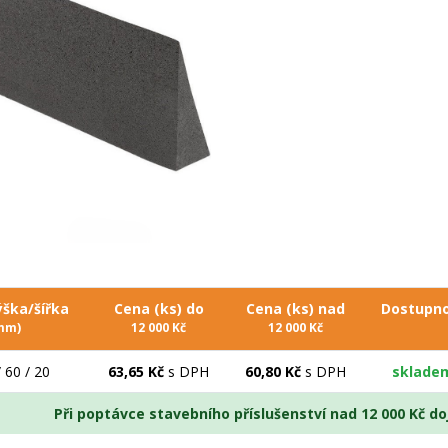
ýška/šířka
Cena (ks) do
Cena (ks) nad
Dostupn
mm)
12 000 Kč
12 000 Kč
 60 / 20
63,65 Kč
s DPH
60,80 Kč
s DPH
sklade
Při poptávce stavebního příslušenství nad 12 000 Kč 