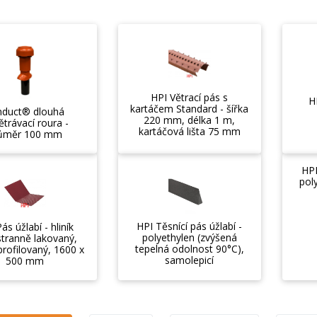
HPI Větrací pás s
H
kartáčem Standard - šířka
nduct® dlouhá
220 mm, délka 1 m,
trávací roura -
kartáčová lišta 75 mm
ůměr 100 mm
HPI
pol
HPI Těsnící pás úžlabí -
ás úžlabí - hliník
polyethylen (zvýšená
tranně lakovaný,
tepelná odolnost 90°C),
profilovaný, 1600 x
samolepicí
500 mm