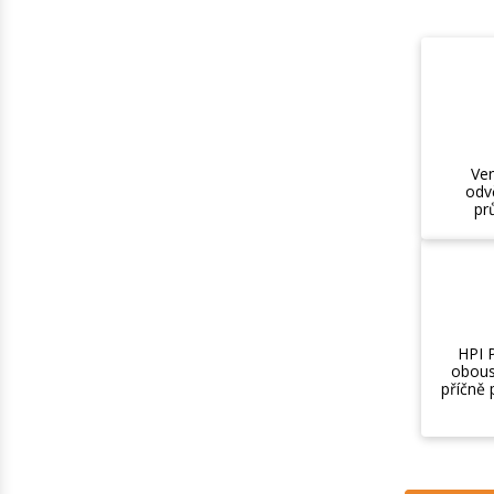
Ve
odvě
pr
HPI P
obous
příčně 