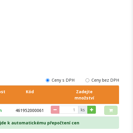
Ceny s DPH
Ceny bez DPH
ost
Kód
Zadejte
množství
ks
m
461952000061
dojde k automatickému přepočtení cen