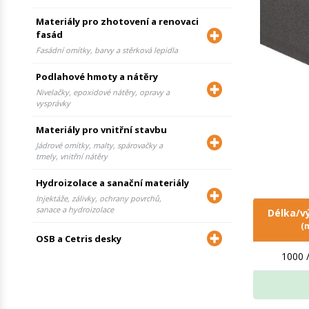
Materiály pro zhotovení a renovaci
fasád
Fasádní omítky, barvy a stěrková lepidla
Podlahové hmoty a nátěry
Nivelačky, epoxidové nátěry, opravy a
vysprávky
Materiály pro vnitřní stavbu
Jádrové omítky, malty, spárovačky a
tmely, vnitřní nátěry
Hydroizolace a sanační materiály
Injektáže, zálivky, ochrany povrchů,
sanace a hydroizolace
Délka/v
(
OSB a Cetris desky
1000 /