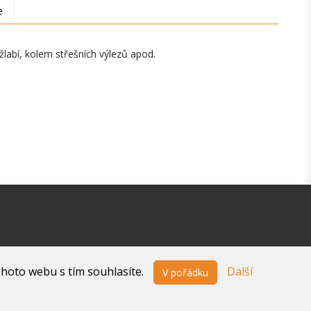
e
žlabí, kolem střešních výlezů apod.
ohoto webu s tím souhlasíte.
Další
V pořádku