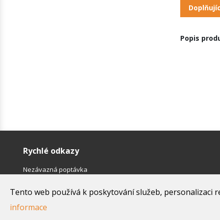
Doplňují
Popis prod
Rychlé odkazy
Nezávazná poptávka
Platební podmínky a potvrzenky výrobců
Tento web používá k poskytování služeb, personalizaci r
Obchodní podmínky
Kontakty
informace