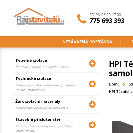
PO-PÁ: 08:00-17:00
775 693 393
NEZÁVAZNÁ POPTÁVKA
Tepelné izolace
HPI Tě
Čedičové, skelné, EPS a XPS izolace
samol
Technické izolace
Domů
St
Izolační pouzdra, izolace protipožární a
na vzduchotechniku
HPI Těsnící 
Žároizolační materiály
Izolace pro teploty vyšší než 600 °C
Stavební příslušenství
Fasády, střechy, zateplování, vnitřní a
vnější stavbu