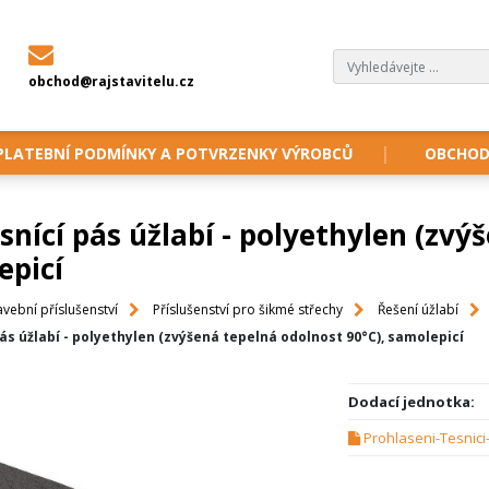
obchod@rajstavitelu.cz
PLATEBNÍ PODMÍNKY A POTVRZENKY VÝROBCŮ
OBCHOD
snící pás úžlabí - polyethylen (zvý
epicí
avební příslušenství
Příslušenství pro šikmé střechy
Řešení úžlabí
pás úžlabí - polyethylen (zvýšená tepelná odolnost 90°C), samolepicí
Dodací jednotka:
Prohlaseni-Tesnici