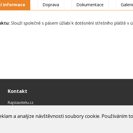
cí informace
Doprava
Dokumentace
Galeri
uktu:
Slouží společně s pásem úžlabí k dotěsnění střešního pláště v ú
Kontakt
Rajstavitelu.cz
Tel: 775 693 393
eklam a analýze návštěvnosti soubory cookie. Používáním t
obchod@rajstavitelu.cz