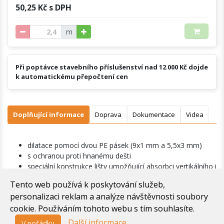
50,25 Kč s DPH
m
Při poptávce stavebního příslušenství nad 12 000 Kč dojde
k automatickému přepočtení cen
Doplňující informace
Doprava
Dokumentace
Videa
dilatace pomocí dvou PE pásek (9x1 mm a 5,5x3 mm)
s ochranou proti hnanému dešti
speciální konstrukce lišty umožňující absorbci vertikálního i
horizontálního pohybu
Tento web používá k poskytování služeb,
personalizaci reklam a analýze návštěvnosti soubory
cookie. Používáním tohoto webu s tím souhlasíte.
Další informace
V pořádku