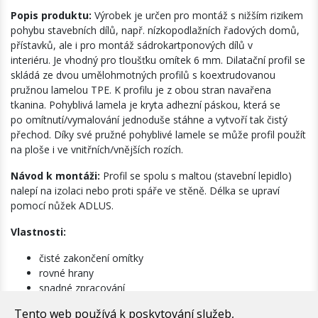
Popis produktu:
Výrobek je určen pro montáž s nižším rizikem
pohybu stavebních dílů, např. nízkopodlažních řadových domů,
přístavků, ale i pro montáž sádrokartponových dílů v
interiéru. Je vhodný pro tloušťku omítek 6 mm. Dilatační profil se
skládá ze dvou umělohmotných profilů s koextrudovanou
pružnou lamelou TPE. K profilu je z obou stran navařena
tkanina. Pohyblivá lamela je kryta adhezní páskou, která se
po omítnutí/vymalování jednoduše stáhne a vytvoří tak čistý
přechod. Díky své pružné pohyblivé lamele se může profil použít
na ploše i ve vnitřních/vnějších rozích.
Návod k montáži:
Profil se spolu s maltou (stavební lepidlo)
nalepí na izolaci nebo proti spáře ve stěně. Délka se upraví
pomocí nůžek ADLUS.
Vlastnosti:
čisté zakončení omítky
rovné hrany
snadné zpracování
dobrá přilnavost omítky na rýhovaném profilu
Tento web používá k poskytování služeb,